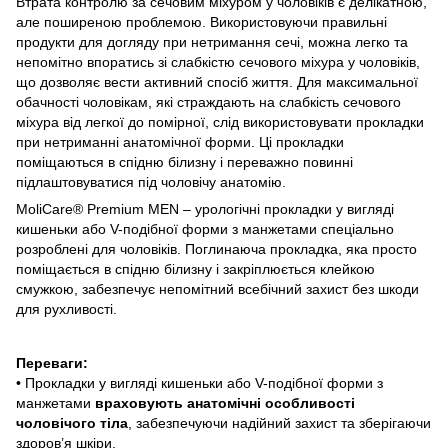
Втрата контролю за сечовим міхуром у чоловіків є делікатною,
але поширеною проблемою. Використовуючи правильні
продукти для догляду при нетримання сечі, можна легко та
непомітно впоратись зі слабкістю сечового міхура у чоловіків,
що дозволяє вести активний спосіб життя. Для максимальної
обачності чоловікам, які страждають на слабкість сечового
міхура від легкої до помірної, слід використовувати прокладки
при нетриманні анатомічної форми. Ці прокладки
поміщаються в спідню білизну і переважно повинні
підлаштовуватися під чоловічу анатомію.
MoliCare® Premium MEN – урологічні прокладки у вигляді
кишеньки або V-подібної форми з манжетами спеціально
розроблені для чоловіків. Поглинаюча прокладка, яка просто
поміщається в спідню білизну і закріплюється клейкою
смужкою, забезпечує непомітний всебічний захист без шкоди
для рухливості.
Переваги:
• Прокладки у вигляді кишеньки або V-подібної форми з
манжетами
враховують анатомічні особливості
чоловічого тіла
, забезпечуючи надійний захист та зберігаючи
здоров’я шкіри.