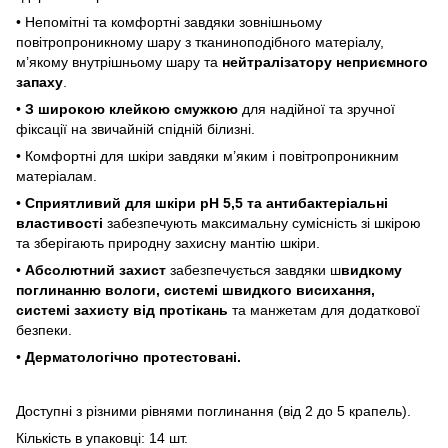
• Непомітні та комфортні завдяки зовнішньому
повітропроникному шару з тканиноподібного матеріалу,
м’якому внутрішньому шару та
нейтралізатору неприємного
запаху
.
•
З широкою клейкою смужкою
для надійної та зручної
фіксації на звичайній спідній білизні.
• Комфортні для шкіри завдяки м’яким і повітропроникним
матеріалам.
•
Сприятливий для шкіри pH 5,5 та антибактеріальні
властивості
забезпечують максимальну сумісність зі шкірою
та зберігають природну захисну мантію шкіри.
•
Абсолютний захист
забезпечується завдяки ш
видкому
поглинанню вологи, системі швидкого висихання,
системі захисту від протікань
та манжетам для додаткової
безпеки.
•
Дерматологічно протестовані.
Доступні з різними рівнями поглинання (від 2 до 5 крапель).
Кількість в упаковці: 14 шт.