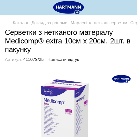
Каталог
Догляд за ранами
Марлеві та неткані серветки
Сер
Серветки з нетканого матеріалу
Medicomp® extra 10см х 20см, 2шт. в
пакунку
Артикул:
411079/25
Написати відгук