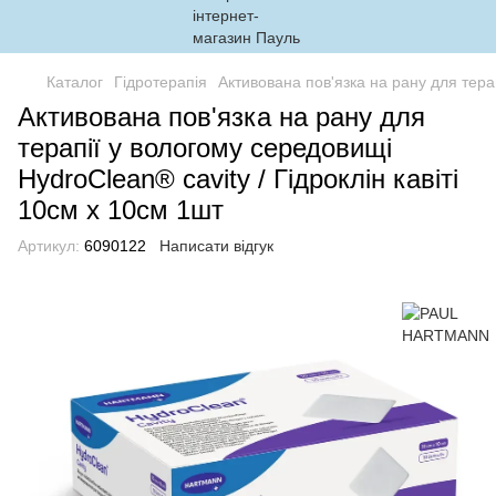
Каталог
Гідротерапія
Активована пов'язка на рану для терап
Активована пов'язка на рану для
терапії у вологому середовищі
HydroClean® cavity / Гідроклін кавіті
10см х 10см 1шт
Артикул:
6090122
Написати відгук