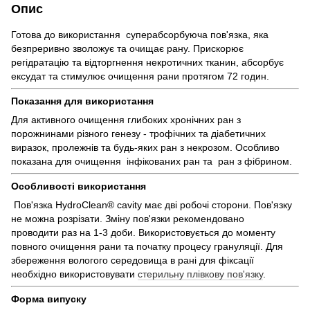
Опис
Готова до використання суперабсорбуюча пов'язка, яка
безпреривно зволожує та очищає рану. Прискорює
регідратацію та відторгнення некротичних тканин, абсорбує
ексудат та стимулює очищення рани протягом 72 годин.
Показання для використання
Для активного очищення глибоких хронічних ран з
порожнинами різного генезу - трофічних та діабетичних
виразок, пролежнів та будь-яких ран з некрозом. Особливо
показана для очищення інфікованих ран та ран з фібрином.
Особливості використання
Пов'язка HydroClean® cavity має дві робочі сторони. Пов'язку
не можна розрізати. Зміну пов'язки рекомендовано
проводити раз на 1-3 доби. Використовується до моменту
повного очищення рани та початку процесу грануляції. Для
збереження вологого середовища в рані для фіксації
необхідно використовувати
стерильну плівкову пов'язку
.
Форма випуску