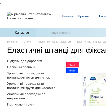
,
Перейти до основного контенту
Каталог
Про нас
Нови
Ми знаємо, як уникнути п
ГідроТерапія - два кроки
Каталог
Головна
Каталог
Гігієна і догляд за пацієнтом
Еластичні штанці для фі
Еластичні штанці для фікса
Підгузки для дорослих
АКЦІЯ
Пелюшки гігієнічні
−50%
Урологічні прокладки та
поглинаючі труси для жінок
Урологічні прокладки та
поглинаючі труси для чоловіків
Анатомічні прокладки при
нетриманні
Поглинаючі труси