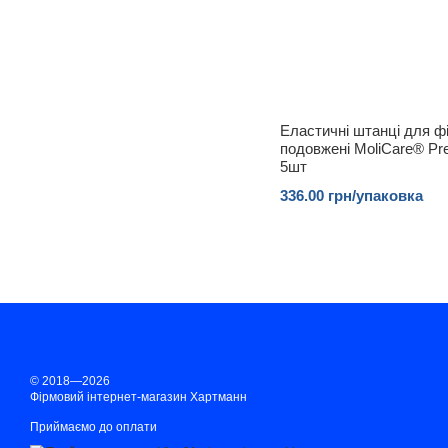
Еластичні штанці для фі
подовжені MoliCare® Pr
5шт
336.00 грн/упаковка
© 2018—2026
Фірмовий інтернет-магазин Хартманн
Приймаємо до оплати