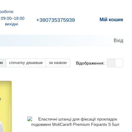
роботи:
09:00–18:00
+380735375939
Мій кошик
вихідні
Вхід
тю
спочатку дешевше
за назвою
Відображення: