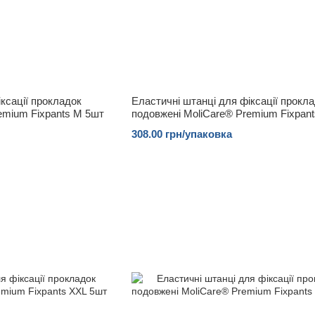
ксації прокладок
Еластичні штанці для фіксації прокл
emium Fixpants M 5шт
подовжені MoliCare® Premium Fixpant
308.00 грн/упаковка