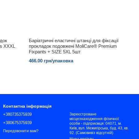
адок
Баріатричні еластичні штанці для фіксації
ts XXXL
прокладок подовжені MoliCare® Premium
Fixpants + SIZE 5XL 5шт
466.00 грн/упаковка
Контактна інформація
+380735375939
Зареєстроване
місцезнаходження фізичної
+380675375939
особи - підприємця: 04071, м.
Київ, вул. Межигірська, буд. 43, кв.
Передзвонити вам?
92. (Самовивіз відсутній)