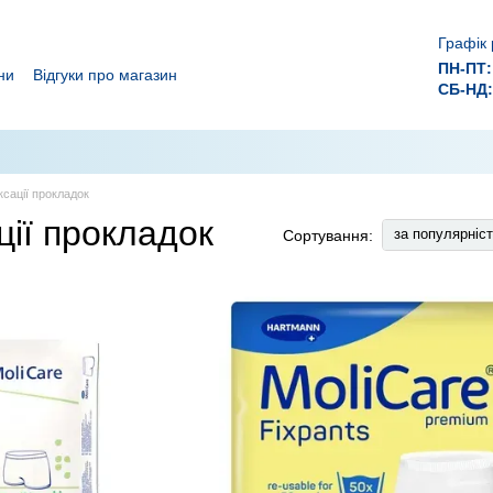
Графік 
ПН-ПТ:
ни
Відгуки про магазин
СБ-НД:
ролежнів!
 ефективного лікування ран.
ксації прокладок
ції прокладок
за популярніс
Сортування: