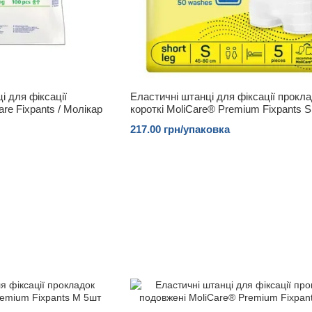
і для фіксації
Еластичні штанці для фіксації прокл
re Fixpants / Молікар
короткі MoliCare® Premium Fixpants 
217.00 грн/упаковка