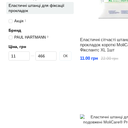
Еластичні штанці для фіксації
прокладок
Акція
1
Бренд
PAUL HARTMANN
9
Еластичні сітчасті штанц
прокладок короткі MoliCa
Ціна, грн
Фікспантс XL 1шт
Від Ціна, грн
До Ціна, грн
ОК
11.00 грн
22.00 грн