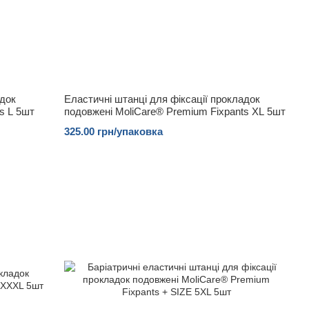
адок
Еластичні штанці для фіксації прокладок
s L 5шт
подовжені MoliCare® Premium Fixpants XL 5шт
325.00 грн/упаковка