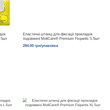
адок
Еластичні штанці для фіксації прокладок
S 5шт
подовжені MoliCare® Premium Fixpants S 5шт
284.00 грн/упаковка