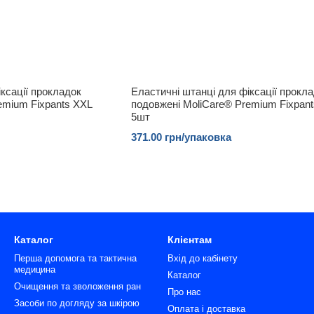
ксації прокладок
Еластичні штанці для фіксації прокл
emium Fixpants XXL
подовжені MoliCare® Premium Fixpan
5шт
371.00 грн/упаковка
Каталог
Клієнтам
Перша допомога та тактична
Вхід до кабінету
медицина
Каталог
Очищення та зволоження ран
Про нас
Засоби по догляду за шкірою
Оплата і доставка