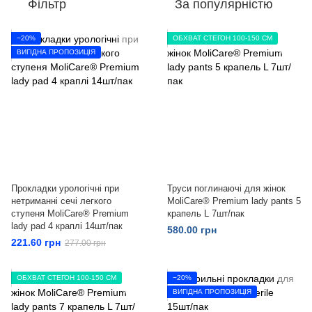
Фільтр
За популярністю
−20%
ОБХВАТ СТЕГОН 100-150 СМ
ВИГІДНА ПРОПОЗИЦІЯ
Прокладки урологічні при
Труси поглинаючі для жінок
нетриманні сечі легкого
MoliCare® Premium lady pants 5
ступеня MoliCare® Premium
крапель L 7шт/пак
lady pad 4 краплі 14шт/пак
580.00 грн
221.60 грн
277.00 грн
ОБХВАТ СТЕГОН 100-150 СМ
−20%
ВИГІДНА ПРОПОЗИЦІЯ