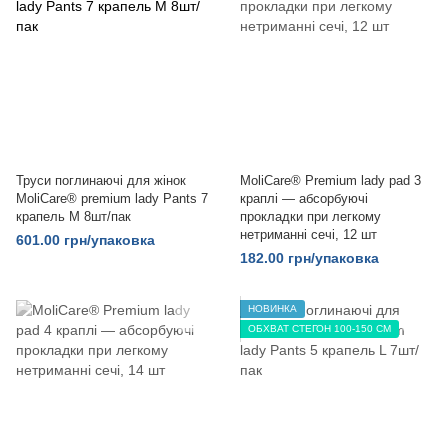
Труси поглинаючі для жінок
MoliCare® Premium lady pad 3
MoliCare® premium lady Pants 7
краплі — абсорбуючі
крапель M 8шт/пак
прокладки при легкому
нетриманні сечі, 12 шт
601.00 грн/упаковка
182.00 грн/упаковка
НОВИНКА
ОБХВАТ СТЕГОН 100-150 СМ