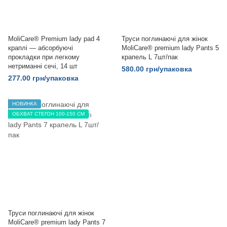
MoliCare® Premium lady pad 4
Труси поглинаючі для жінок
краплі — абсорбуючі
MoliCare® premium lady Pants 5
прокладки при легкому
крапель L 7шт/пак
нетриманні сечі, 14 шт
580.00 грн/упаковка
277.00 грн/упаковка
НОВИНКА
ОБХВАТ СТЕГОН 100-150 СМ
Труси поглинаючі для жінок
MoliCare® premium lady Pants 7