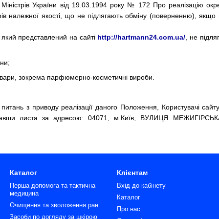
Міністрів України від 19.03.1994 року № 172 Про реалізацію ок
ів належної якості, що не підлягають обміну (поверненню), якщо 
, який представлений на сайті
http://hartmann24.com.ua/
, не підля
ни;
овари, зокрема парфюмерно-косметичні вироби.
 питань з приводу реалізації даного Положення, Користувачі сайт
вши листа за адресою: 04071, м.Київ, ВУЛИЦЯ МЕЖИГІРСЬКА
.
Каталог
Клієнтам
Перша допомога та тактична
Вхід до кабінету
медицина
Каталог
Очищення та зволоження ран
Про нас
Засоби по догляду за шкірою