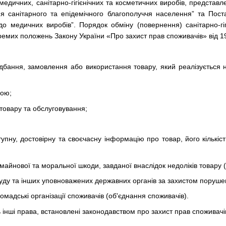
едичних, санітарно-гігієнічних та косметичних виробів, представл
я санітарного та епідемічного благополуччя населення” та Пос
до медичних виробів”. Порядок обміну (повернення) санітарно-гіг
ремих положень Закону України «Про захист прав споживачів» від 1
дбання, замовлення або використання товару, який реалізується н
вою;
 товару та обслуговування;
;
тупну, достовірну та своєчасну інформацію про товар, його кількіст
майнової та моральної шкоди, завданої внаслідок недоліків товару (д
уду та інших уповноважених державних органів за захистом поруше
омадські організації споживачів (об'єднання споживачів).
 інші права, встановлені законодавством про захист прав споживачі