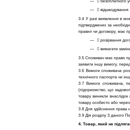
 безоплатного у
 відшкодування 
3.4 У разі виявлення в м
підтверджених за необхідн
правил чи договору, має п
 розірвання дог
 вимагати замін
3.5 Споживач має право пр
заявити іншу вимогу, пере
3.6 Вимоги споживача роз
технічного паспорта чи ін
3.7 Вимоги споживача, п
(підприємство, що задовол
товару виникли внаслідок
товару особисто або через
3.8 Для здійснення права 
3.9 Дія розділу 3 даного 
4. Товар, який не підляг