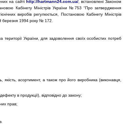
ених на сайті
http://hartmann24.com.ua/
, встановлені Законом
тановою Кабінету Міністрів України №753 “Про затвердження
ієнічних виробів регулюється, Постановою Кабінету Міністрів
9 березня 1994 року № 172.
а території України, для задоволення своїх особистих потреб
ь, якість, асортимент, а також про його виробника (виконавця,
ефекту в продукції), відповідно до закону;
них прав;
в.