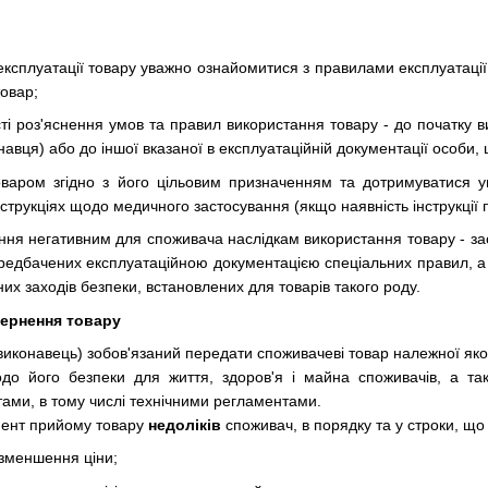
експлуатації товару уважно ознайомитися з правилами експлуатаці
товар;
сті роз'яснення умов та правил використання товару - до початку
авця) або до іншої вказаної в експлуатаційній документації особи, 
оваром згідно з його цільовим призначенням та дотримуватися у
нструкціях щодо медичного застосування (якщо наявність інструкції
ння негативним для споживача наслідкам використання товару - за
дбачених експлуатаційною документацією спеціальних правил, а в 
их заходів безпеки, встановлених для товарів такого роду.
вернення товару
виконавець) зобов'язаний передати споживачеві товар належної яко
до його безпеки для життя, здоров'я і майна споживачів, а т
ами, в тому числі технічними регламентами.
омент прийому товару
недоліків
споживач, в порядку та у строки, що
 зменшення ціни;