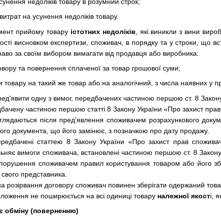
сунення недоліків товару в розумний строк;
витрат на усунення недоліків товару.
омент прийому товару
істотних недоліків
, які виникли з вини виро
ості висновком експертизи, споживач, в порядку та у строки, що вст
раво за своїм вибором вимагати від продавця або виробника:
овору та повернення сплаченої за товар грошової суми;
и товару на такий же товар або на аналогічний, з числа наявних у п
ед'явити одну з вимог, передбачених частиною першою ст. 8 Закону 
дбачену частиною першою статті 8 Закону України «Про захист прав
глядаються після пред’явлення споживачем розрахункового докумен
шого документа, що його замінює, з позначкою про дату продажу.
ередбачені статтею 8 Закону України «Про захист прав спожива
ьняє вимоги споживача, встановлені частиною першою ст. 8 Закону
 порушення споживачем правил користування товаром або його збе
 свого представника.
на розірвання договору споживач повинен зберігати одержаний това
Положення не поширюється на всі одиниці товару
належної якост
і, 
ає обміну (поверненню)