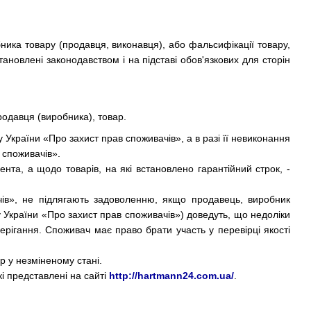
бника товару (продавця, виконавця), або фальсифікації товару,
ановлені законодавством і на підставі обов'язкових для сторін
родавця (виробника), товар.
України «Про захист прав споживачів», а в разі її невиконання
 споживачів».
та, а щодо товарів, на які встановлено гарантійний строк, -
чів», не підлягають задоволенню, якщо продавець, виробник
 України «Про захист прав споживачів») доведуть, що недоліки
рігання. Споживач має право брати участь у перевірці якості
р у незміненому стані.
які представлені на сайті
http://hartmann24.com.ua/
.