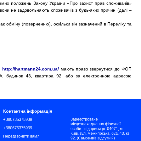
ремих положень Закону України «Про захист прав споживачів»
вони не задовольняють споживачів з будь-яких причин (далі –
гає обміну (поверненню), оскільки він зазначений в Переліку та
у
http://hartmann24.com.ua/
мають право звернутися до ФОП
, будинок 43, квартира 92, або за електронною адресою
Контактна інформація
+380735375939
Зареєстроване
місцезнаходження фізичної
+380675375939
особи - підприємця: 04071, м.
Київ, вул. Межигірська, буд. 43, кв.
Передзвонити вам?
92. (Самовивіз відсутній)