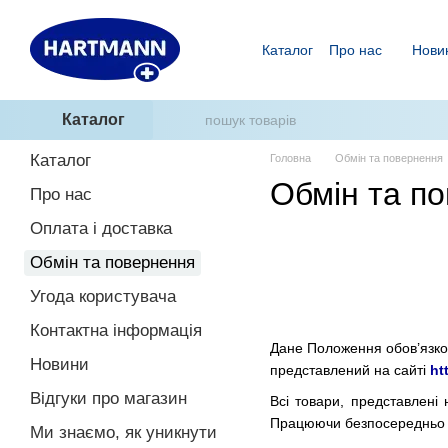
Перейти до основного контенту
Каталог
Про нас
Нови
Ми знаємо, як уникнути п
ГідроТерапія - два кроки
Каталог
Каталог
Головна
Обмін та повернення
Обмін та п
Про нас
Оплата і доставка
Обмін та повернення
Угода користувача
Контактна інформація
Дане Положення обов’язко
Новини
представлений на сайті
ht
Відгуки про магазин
Всі товари, представлені 
Працюючи безпосередньо з
Ми знаємо, як уникнути