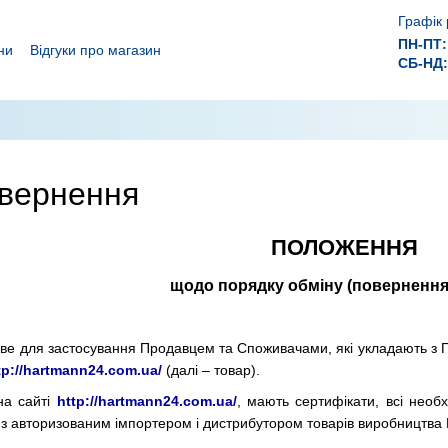
Графік 
ПН-ПТ:
ни
Відгуки про магазин
СБ-НД:
ролежнів!
 ефективного лікування ран.
овернення
ПОЛОЖЕННЯ
щодо порядку обміну (повернення
ве для застосування Продавцем та Споживачами, які укладають з П
tp://hartmann24.com.ua/
(далі – товар).
на сайті
http://hartmann24.com.ua/
, мають сертифікати, всі необх
 авторизованим імпортером і дистрибутором товарів виробництва