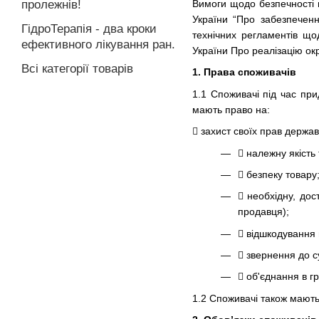
Вимоги щодо безпечності м
пролежнів!
України “Про забезпеченн
ГідроТерапія - два кроки
технічних регламентів що
ефективного лікування ран.
України Про реалізацію ок
Всі категорії товарів
1. Права споживачів
1.1 Споживачі під час при
мають право на:
 захист своїх прав держа
 належну якість
 безпеку товару
 необхідну, дос
продавця);
 відшкодування 
 звернення до с
 об'єднання в гр
1.2 Споживачі також мають