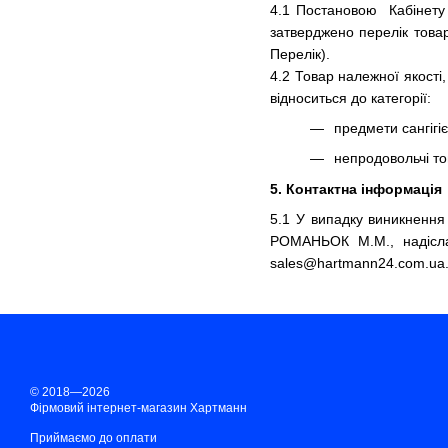
4.1 Постановою Кабінету 
затверджено перелік товар
Перелік).
4.2 Товар належної якості
відноситься до категорії:
предмети сангігіє
непродовольчі т
5. Контактна інформація
5.1 У випадку виникнення
РОМАНЬОК М.М., надісла
sales@hartmann24.com.ua
© 2018—2026
Фірмовий інтернет-магазин Хартманн
Приймаємо до оплати