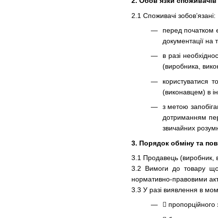
2. Обов’язки споживачів
2.1 Споживачі зобов’язані:
перед початком 
документації на 
в разі необхідно
(виробника, викон
користуватися т
(виконавцем) в і
з метою запобіга
дотриманням пере
звичайних розумн
3. Порядок обміну та по
3.1 Продавець (виробник, 
3.2 Вимоги до товару що
нормативно-правовими акт
3.3 У разі виявлення в м
 пропорційного