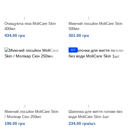
1
1
Очищуюча піна MoliCare Skin
Миючий лосьйон MoliCare Skin
400мл
500мл
434.00 грн
301.00 грн
ХІТ
2
1
Миючий лосьйон MoliCare Skin
Шапочка для миття голови без
/ Молікар Скін 250мл
води MoliCare Skin 1шт
196.00 грн
234.00 грн/шт.