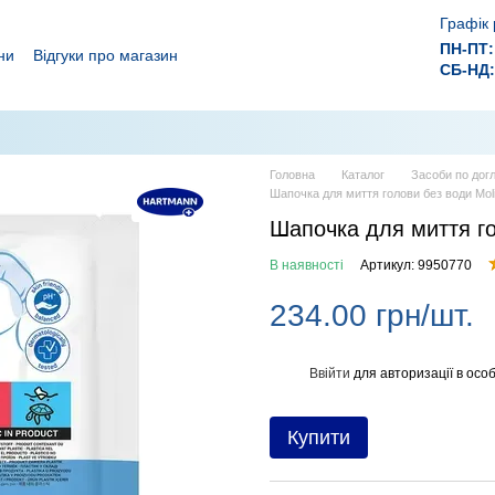
Графік 
ПН-ПТ:
ни
Відгуки про магазин
СБ-НД:
ролежнів!
 ефективного лікування ран.
Головна
Каталог
Засоби по дог
Шапочка для миття голови без води Mol
Шапочка для миття го
В наявності
Артикул: 9950770
234.00 грн/шт.
Ввійти
для авторизації в особ
%
Купити