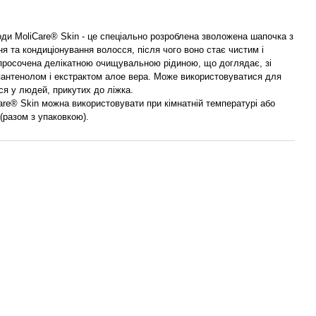
ди MoliCare® Skin - це спеціально розроблена зволожена шапочка з
я та кондиціонування волосся, після чого воно стає чистим і
просочена делікатною очищувальною рідиною, що доглядає, зі
нтенолом і екстрактом алое вера. Може використовуватися для
ся у людей, прикутих до ліжка.
re® Skin можна використовувати при кімнатній температурі або
 (разом з упаковкою).