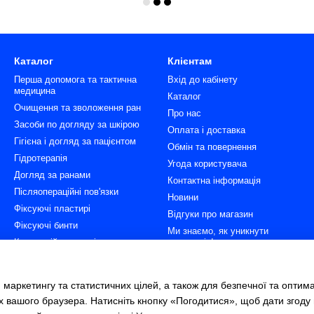
Каталог
Клієнтам
Перша допомога та тактична
Вхід до кабінету
медицина
Каталог
Очищення та зволоження ран
Про нас
Засоби по догляду за шкірою
Оплата і доставка
Гігієна і догляд за пацієнтом
Обмін та повернення
Гідротерапія
Угода користувача
Догляд за ранами
Контактна інформація
Післяопераційні пов'язки
Новини
Фіксуючі пластирі
Відгуки про магазин
Фіксуючі бинти
Ми знаємо, як уникнути
Компресійна терапія та
пролежнів!
імобілізація
ГідроТерапія - два кроки
Гігієна пацієнтів і персоналу
ефективного лікування ран.
 маркетингу та статистичних цілей, а також для безпечної та оптим
Діагностика
Всі категорії товарів
х вашого браузера. Натисніть кнопку «Погодитися», щоб дати згоду