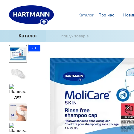
Перейти до основного контенту
Каталог
Про нас
Нови
Ми знаємо, як уникнути п
ГідроТерапія - два кроки
Каталог
ХІТ