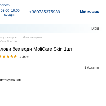
роботи:
09:00–18:00
+380735375939
Мій кошик
вихідні
Вхід
ляду за шкірою
М'яке очищення
iCare Skin 1шт
лови без води MoliCare Skin 1шт
1 відгук
В бажання
истому кабінеті