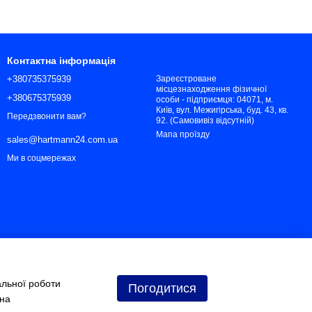
Контактна інформація
+380735375939
Зареєстроване
місцезнаходження фізичної
+380675375939
особи - підприємця: 04071, м.
Київ, вул. Межигірська, буд. 43, кв.
Передзвонити вам?
92. (Самовивіз відсутній)
Мапа проїзду
sales@hartmann24.com.ua
Ми в соцмережах
альної роботи
Погодитися
 на