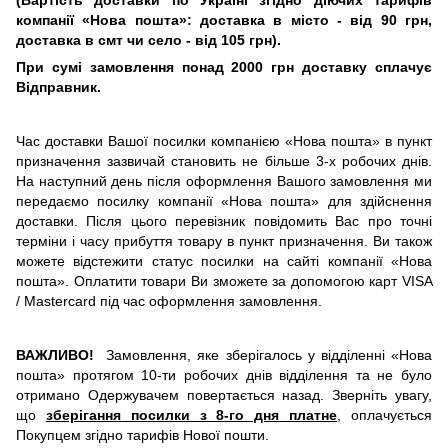
(В
артість
доставки
по Україні згідно діючих тарифів
компанії
«Нова пошта»
: доставка в місто - від 90 грн,
доставка в смт чи село - від 105 грн).
П
ри
сумі
замовлення
понад 2000
грн
доставку сплачує
Відправник.
Час
доставки
Вашої
посилки
компанією
«
Нова
пошта
»
в
пункт
призначення
зазвичай
становить
не більше
3
-
х
робочих
днів
.
На
наступний
день
після
оформлення
Вашого замовлення
ми
передаємо
посилку
компанії
«
Нова пошта
»
для
здійснення
доставки
.
Після
цього
перевізник
повідомить
Вас
про точні
терміни
і
часу
прибуття
товару
в
пункт
призначення
.
Ви
також
можете
відстежити
статус
посилки
на
сайті
компанії
«
Нова
пошта». Оплатити
товари
Ви
зможете
за допомогою
карт
VISA
/
Mastercard
під час
оформлення
замовлення
.
ВАЖЛИВО!
Замовлення, яке зберігалось у відділенні «Нова
пошта
» протягом 10-ти робочих днів відділення та не було
отримано Одержувачем повертається назад.
Зверніть увагу,
що
зберігання посилки з 8-го дня платне
, оплачується
Покупцем згідно тарифів Нової пошти.