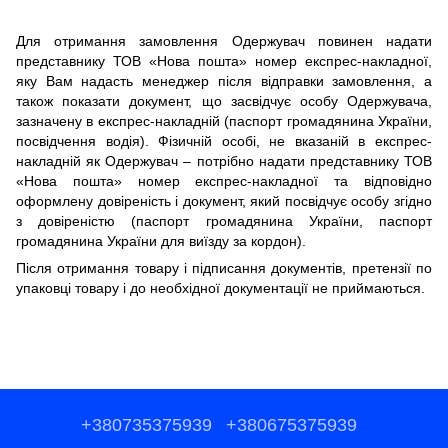
Для отримання замовлення Одержувач повинен надати
представнику ТОВ «Нова пошта
»
номер експрес-накладної,
яку
Вам
надасть
менеджер
після
відправки
замовлення
,
а
також
показати
документ
,
що засвідчує
особу Одержувача,
зазначену в експрес-накладній
(
паспорт громадянина України,
п
освідчення водія)
.
Фізичній особі, не вказаній в експрес-
накладній як Одержувач – потрібно надати представнику ТОВ
«Нова пошта» номер експрес-накладної та відповідно
оформлену довіреність і документ, який посвідчує особу згідно
з довіреністю (паспорт громадянина України, паспорт
громадянина України для виїзду за кордон).
Після
отримання
товару
і
підписання
документів
,
претензії
по
упаковці
товару
і до
необхідної
документації
не приймаються
.
+380735375939
+380675375939