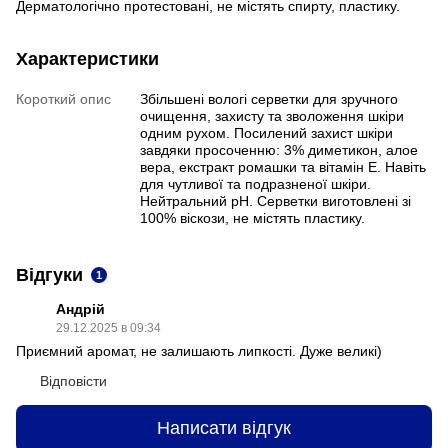
Дерматологічно протестовані, не містять спирту, пластику.
Характеристики
Короткий опис
Збільшені вологі серветки для зручного
очищення, захисту та зволоження шкіри
одним рухом. Посилений захист шкіри
завдяки просоченню: 3% диметикон, алое
вера, екстракт ромашки та вітамін Е. Навіть
для чутливої та подразненої шкіри.
Нейтральний рН. Серветки виготовлені зі
100% віскози, не містять пластику.
Відгуки
1
Андрій
29.12.2025 в 09:34
Приємний аромат, не залишають липкості. Дуже великі)
Відповісти
Написати відгук