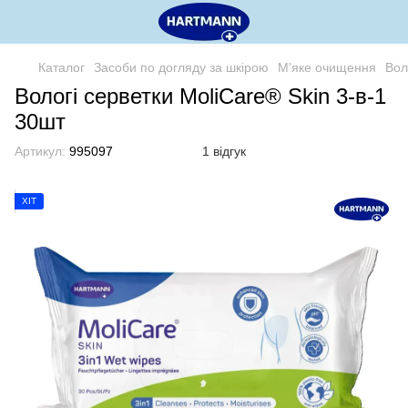
Каталог
Засоби по догляду за шкірою
М'яке очищення
Вол
Вологі серветки MoliCare® Skin 3-в-1
30шт
Артикул:
995097
1 відгук
ХІТ