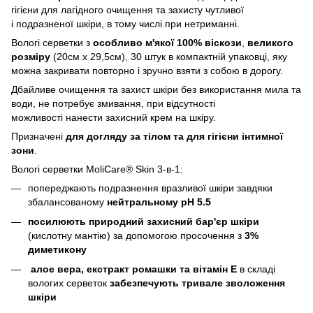
гігієни для лагідного очищення та захисту чутливої
і подразненої шкіри, в тому числі при нетриманні.
Вологі серветки з
особливо м'якої 100% віскози
,
великого
розміру
(20см х 29,5см), 30 штук в компактній упаковці, яку
можна закривати повторно і зручно взяти з собою в дорогу.
Дбайливе очищення та захист шкіри без використання мила та
води, не потребує змивання, при відсутності
можливості нанести захисний крем на шкіру.
Призначені
для догляду за тілом та для гігієни інтимної
зони
.
Вологі серветки MoliCare® Skin 3-в-1:
попереджають подразнення вразливої шкіри завдяки
збалансованому
нейтральному pH 5.5
посилюють природний захисний бар'єр шкіри
(кислотну мантію) за допомогою просочення з
3%
диметикону
алое вера, екстракт ромашки та вітамін Е
в складі
вологих серветок
забезпечують тривале зволоження
шкіри