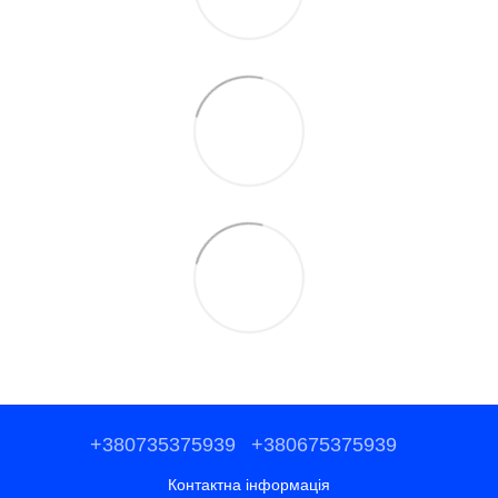
+380735375939
+380675375939
Контактна інформація