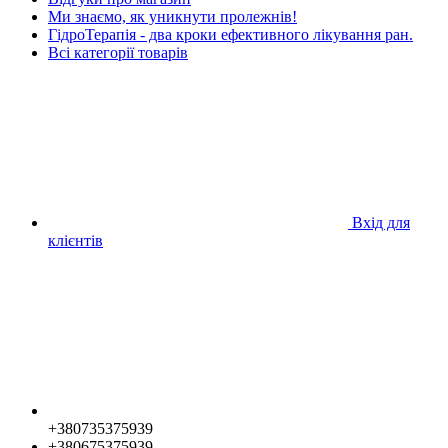
Ми знаємо, як уникнути пролежнів!
ГідроТерапія - два кроки ефективного лікування ран.
Всі категорії товарів
Вхід для
клієнтів
+380735375939
+380675375939