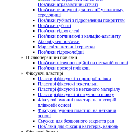
Пов'язки атравматичні сітчаті
Пов'язки очищуючі для терапії у вологому
середовищі
Пов'язки губчаті з гідрогелевим покриттям
Пов'язки губчаті
Пов'язки гідрогелеві
Пов'язки поглинаючі з кальцію-альгінату
Абсорбуючі пов'язки
Марлеві та неткані серветки
Пов'язки гідроколоїдні
Післяопераційні пов'язки
Пов'язки післяопераційні на нетканій основі
Пов'язки прозорі плівкові
Фіксуючі пластирі
Пластирі фіксуючі з прозорої плівки
Пластирі фіксуючі текстильні
Пластирі фіксуючі з нетканого матеріалу
Пластирі фіксуючі зі штучного шовку
Фіксуючі рулонні пластирі на прозорій
плівковій основі
Фіксуючі рулонні пластирі на нетканій
основі
Смужки для безшовного закриття ран
Пов`язки для фіксації катетерів, канюль
Фіксуючі бинти