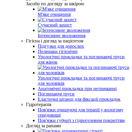
Засоби по догляду за шкірою
М'яке очищення
Сучасний захист
Інтенсивне зволоження
Гігієна і догляд за пацієнтом
Підгузки для дорослих
Пелюшки гігієнічні
Урологічні прокладки та поглинаючі труси
для жінок
Урологічні прокладки та поглинаючі труси
для чоловіків
Анатомічні прокладки при нетриманні
Поглинаючі труси
Еластичні штанці для фіксації прокладок
Гідротерапія
Пов'язки очищуючі для терапії у вологому
середовищі
Пов'язки губчаті з гідрогелевим покриттям
Догляд за ранами