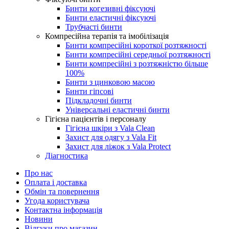
Бинти когезивні фіксуючі
Бинти еластичні фіксуючі
Трубчасті бинти
Компресійна терапія та імобілізація
Бинти компресійні короткої розтяжності
Бинти компресійні середньої розтяжності
Бинти компресійні з розтяжністю більше
100%
Бинти з цинковою масою
Бинти гіпсові
Підкладочні бинти
Універсальні еластичні бинти
Гігієна пацієнтів і персоналу
Гігієна шкіри з Vala Clean
Захист для одягу з Vala Fit
Захист для ліжок з Vala Protect
Діагностика
Про нас
Оплата і доставка
Обмін та повернення
Угода користувача
Контактна інформація
Новини
Відгуки про магазин