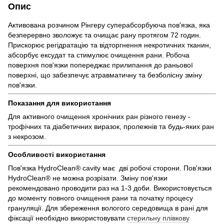
Опис
Активована розчином Рінгеру суперабсорбуюча пов'язка, яка
безперервно зволожує та очищає рану протягом 72 годин.
Прискорює регідратацію та відторгнення некротичних тканин,
абсорбує ексудат та стимулює очищення рани. Робоча
поверхня пов'язки попереджає прилипання до раньової
поверхні, що забезпечує атравматичну та безболісну зміну
пов'язки.
Показання для використання
Для активного очищення хронічних ран різного генезу -
трофічних та діабетичних виразок, пролежнів та будь-яких ран
з некрозом.
Особливості використання
Пов'язка HydroClean® cavity має дві робочі сторони. Пов'язки
HydroClean® не можна розрізати. Зміну пов'язки
рекомендовано проводити раз на 1-3 доби. Використовується
до моменту повного очищення рани та початку процесу
грануляції. Для збереження вологого середовища в рані для
фіксації необхідно використовувати
стерильну плівкову