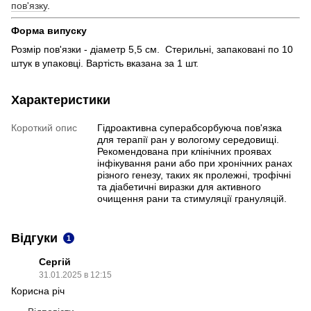
пов'язку
.
Форма випуску
Розмір пов'язки - діаметр 5,5 см. Стерильні, запаковані по 10
штук в упаковці. Вартість вказана за 1 шт.
Характеристики
Короткий опис
Гідроактивна суперабсорбуюча пов'язка
для терапії ран у вологому середовищі.
Рекомендована при клінічних проявах
інфікування рани або при хронічних ранах
різного генезу, таких як пролежні, трофічні
та діабетичні виразки для активного
очищення рани та стимуляції грануляцій.
Відгуки
1
Сергій
31.01.2025 в 12:15
Корисна річ