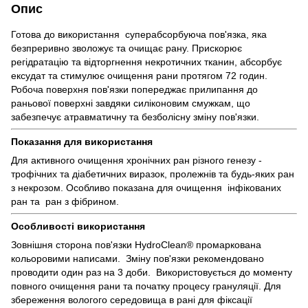
Опис
Готова до використання суперабсорбуюча пов'язка, яка
безпреривно зволожує та очищає рану. Прискорює
регідратацію та відторгнення некротичних тканин, абсорбує
ексудат та стимулює очищення рани протягом 72 годин.
Робоча поверхня пов'язки попереджає прилипання до
раньової поверхні завдяки силіконовим смужкам, що
забезпечує атравматичну та безболісну зміну пов'язки.
Показання для використання
Для активного очищення хронічних ран різного генезу -
трофічних та діабетичних виразок, пролежнів та будь-яких ран
з некрозом. Особливо показана для очищення інфікованих
ран та ран з фібрином.
Особливості використання
Зовнішня сторона пов'язки HydroClean® промаркована
кольоровими написами. Зміну пов'язки рекомендовано
проводити один раз на 3 доби. Використовується до моменту
повного очищення рани та початку процесу грануляції. Для
збереження вологого середовища в рані для фіксації