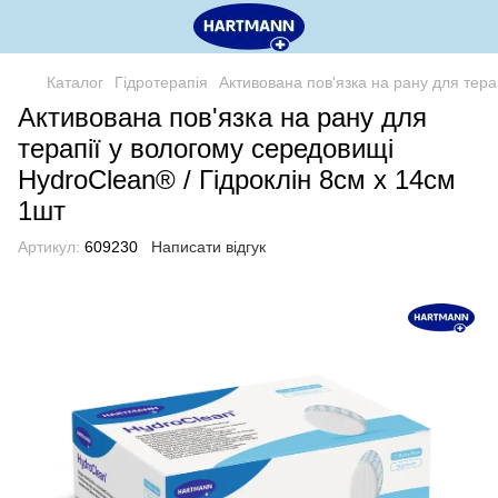
Каталог
Гідротерапія
Активована пов'язка на рану для тера
Активована пов'язка на рану для
терапії у вологому середовищі
HydroClean® / Гідроклін 8см х 14см
1шт
Артикул:
609230
Написати відгук