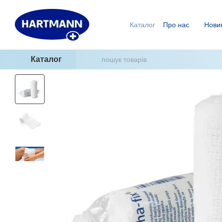
Перейти до основного контенту
Каталог
Про нас
Нови
Ми знаємо, як уникнути п
ГідроТерапія - два кроки
Каталог