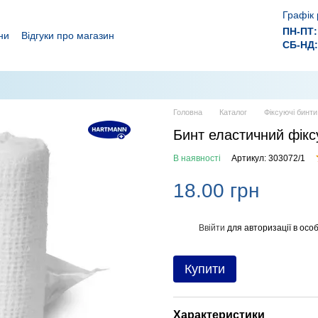
Графік 
ПН-ПТ:
ни
Відгуки про магазин
СБ-НД:
ролежнів!
 ефективного лікування ран.
Головна
Каталог
Фіксуючі бинти
Бинт еластичний фікс
В наявності
Артикул: 303072/1
18.00 грн
Ввійти
для авторизації в особ
%
Купити
Характеристики