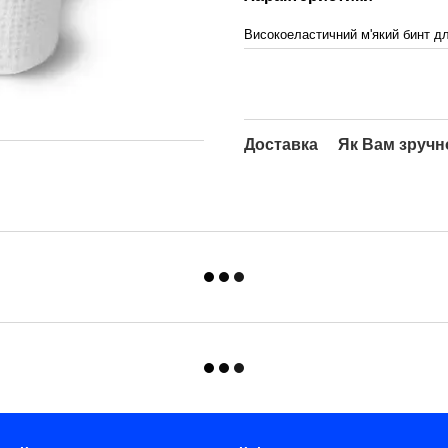
Високоеластичний м'який бинт для
Доставка
Як Вам зручн