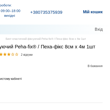
роботи:
09:00–18:00
+380735375939
Мій кошик
вихідні
Вхід
Бинт еластичний фіксуючий Peha-fix® / Пеха-фікс 8см х 4м 1шт
уючий Peha-fix® / Пеха-фікс 8см х 4м 1шт
2 відгуки
В бажання
истому кабінеті