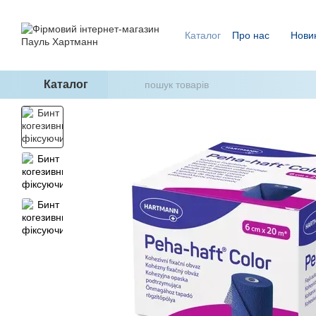
Перейти до основного контенту
Каталог
Про нас
Нови
Ми знаємо, як уникнути п
ГідроТерапія - два кроки
Каталог