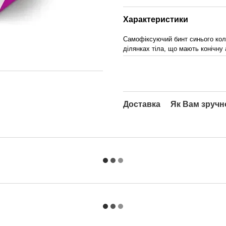
Характеристики
Самофіксуючий бинт синього кольо
ділянках тіла, що мають конічну
Доставка
Як Вам зручн