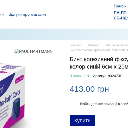
Графік 
ПН-ПТ:
ни
Відгуки про магазин
СБ-НД:
ролежнів!
 ефективного лікування ран.
Головна
Каталог
Фіксуючі бинти
Бинт когезивний фіксуючий Peha-haft® C
Бинт когезивний фікс
колор синій 6см x 20
В наявності
Артикул: 932473/1
413.00 грн
Ввійти
для авторизації в особ
%
Купити