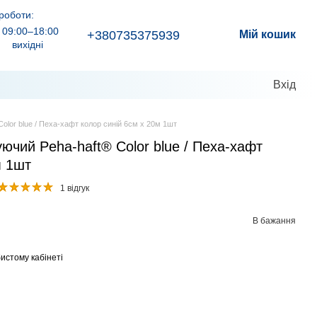
роботи:
09:00–18:00
+380735375939
Мій кошик
вихідні
Вхід
olor blue / Пеха-хафт колор синій 6см x 20м 1шт
уючий Peha-haft® Color blue / Пеха-хафт
м 1шт
1 відгук
В бажання
истому кабінеті