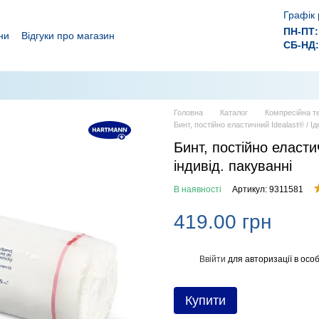
Графік 
ПН-ПТ:
ни
Відгуки про магазин
СБ-НД:
ролежнів!
 ефективного лікування ран.
Головна
Каталог
Компресійна те
Бинт, постійно еластичний Idealast® / Ід
Бинт, постійно еласти
індивід. пакуванні
В наявності
Артикул: 9311581
419.00 грн
Ввійти
для авторизації в особ
%
Купити