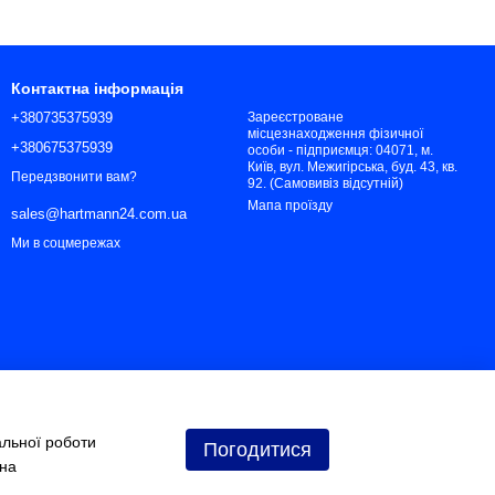
Контактна інформація
+380735375939
Зареєстроване
місцезнаходження фізичної
+380675375939
особи - підприємця: 04071, м.
Київ, вул. Межигірська, буд. 43, кв.
Передзвонити вам?
92. (Самовивіз відсутній)
Мапа проїзду
sales@hartmann24.com.ua
Ми в соцмережах
альної роботи
Погодитися
 на