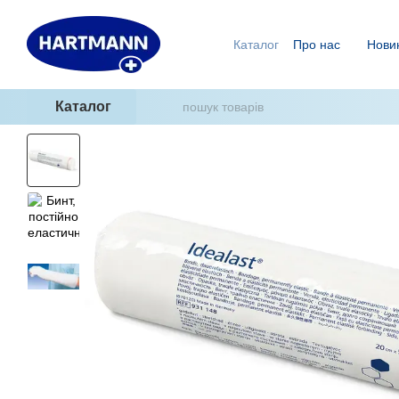
Перейти до основного контенту
Каталог
Про нас
Нови
Ми знаємо, як уникнути п
ГідроТерапія - два кроки
Каталог