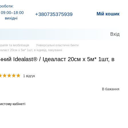
роботи:
09:00–18:00
+380735375939
Мій кошик
вихідні
Вхід
рапія та імобілізація
Універсальні еластичні бинти
еаласт 20см х 5м* 1шт, в індивід. пакуванні
чний Idealast® / Ідеаласт 20см х 5м* 1шт, в
1 відгук
В бажання
истому кабінеті