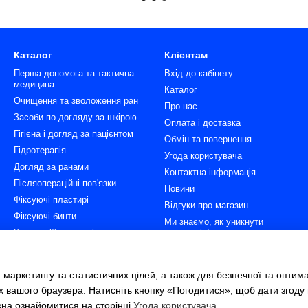
Каталог
Клієнтам
Перша допомога та тактична
Вхід до кабінету
медицина
Каталог
Очищення та зволоження ран
Про нас
Засоби по догляду за шкірою
Оплата і доставка
Гігієна і догляд за пацієнтом
Обмін та повернення
Гідротерапія
Угода користувача
Догляд за ранами
Контактна інформація
Післяопераційні пов'язки
Новини
Фіксуючі пластирі
Відгуки про магазин
Фіксуючі бинти
Ми знаємо, як уникнути
Компресійна терапія та
пролежнів!
імобілізація
ГідроТерапія - два кроки
Гігієна пацієнтів і персоналу
ефективного лікування ран.
 маркетингу та статистичних цілей, а також для безпечної та оптим
Діагностика
Всі категорії товарів
х вашого браузера. Натисніть кнопку «Погодитися», щоб дати згоду
жна ознайомитися на сторінці
Угода користувача
.