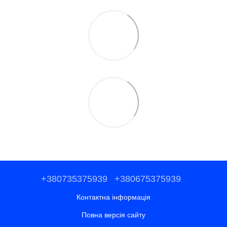
+380735375939
+380675375939
Контактна інформація
Повна версія сайту