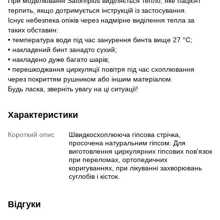
При моделюванні Safix®plus виділяється тепло, яке пацієнт
терпить, якщо дотримується інструкцій із застосування.
Існує небезпека опіків через надмірне виділення тепла за
таких обставин:
• температура води під час занурення бинта вище 27 °C;
• накладений бинт занадто сухий;
• накладено дуже багато шарів;
• перешкоджання циркуляції повітря під час схоплювання
через покриттям рушником або іншим матеріалом.
Будь ласка, зверніть увагу на ці ситуації!
Характеристики
Короткий опис
Швидкосхоплююча гіпсова стрічка,
просочена натуральним гіпсом. Для
виготовлення циркулярних гіпсових пов'язок
при переломах, ортопедичних
коригуваннях, при лікуванні захворювань
суглобів і кісток.
Відгуки