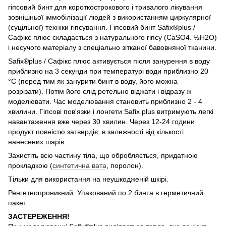
гіпсовий бинт для короткострокового і тривалого лікування
зовнішньої іммобілізації людей з використанням циркулярної
(суцільної) техніки гіпсування. Гіпсовий бинт Safix®plus /
Сафікс плюс складається з натурального гіпсу (CaSO4. ½H2O)
і несучого матеріалу з спеціально зітканої бавовняної тканини.
Safix®plus / Сафікс плюс активується після занурення в воду
приблизно на 3 секунди при температурі води приблизно 20
°C (перед тим як занурити бинт в воду, його можна
розрізати). Потім його слід ретельно віджати і відразу ж
моделювати. Час моделювання становить приблизно 2 - 4
хвилини. Гіпсові пов'язки і лонгети Safix plus витримують легкі
навантаження вже через 30 хвилин. Через 12-24 години
продукт повністю затвердіє, в залежності від кількості
нанесених шарів.
Захистіть всю частину тіла, що обробляється, придатною
прокладкою (
синтетична вата
, поролон).
Тільки для використання на неушкодженій шкірі.
Ренгетнопроникний. Упакований по 2 бинта в герметичний
пакет.
ЗАСТЕРЕЖЕННЯ!