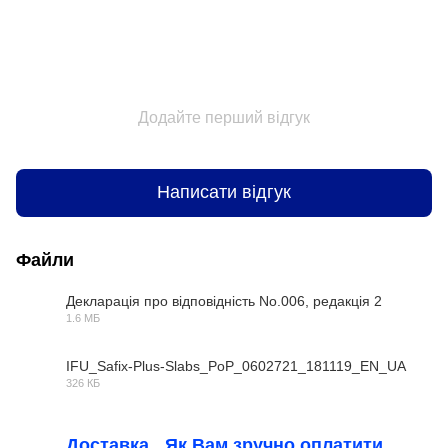
Додайте перший відгук
Написати відгук
Файли
Декларація про відповідність No.006, редакція 2
1.6 МБ
PDF
IFU_Safix-Plus-Slabs_PoP_0602721_181119_EN_UA
326 КБ
PDF
Доставка
Як Вам зручно оплатити