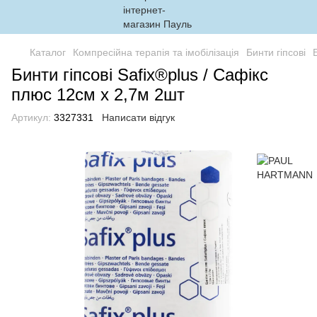
Каталог
Компресійна терапія та імобілізація
Бинти гіпсові
Бинти гіпсові Safix®plus / Сафікс
плюс 12см х 2,7м 2шт
Артикул:
3327331
Написати відгук