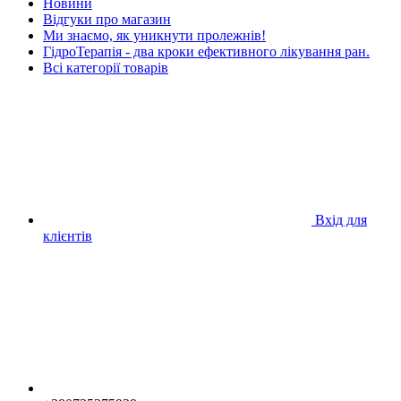
Новини
Відгуки про магазин
Ми знаємо, як уникнути пролежнів!
ГідроТерапія - два кроки ефективного лікування ран.
Всі категорії товарів
Вхід для
клієнтів