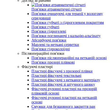
Догляд за ранами
Пов'язки атравматичні сітчаті
Пов'язки очищуючі для терапії у вологому
середовищі
Пов'язки губчаті з гідрогелевим покриттям
Пов'язки губчаті
Пов'язки гідрогелеві
Пов'язки поглинаючі з кальцію-альгінату
Абсорбуючі пов'язки
Марлеві та неткані серветки
Пов'язки гідроколоїдні
Післяопераційні пов'язки
Пов'язки післяопераційні на нетканій основі
Пов'язки прозорі плівкові
Фіксуючі пластирі
Пластирі фіксуючі з прозорої плівки
Пластирі фіксуючі текстильні
Пластирі фіксуючі з нетканого матеріалу
Пластирі фіксуючі зі штучного шовку
Фіксуючі рулонні пластирі на прозорій
плівковій основі
Фіксуючі рулонні пластирі на нетканій
основі
Смужки для безшовного закриття ран