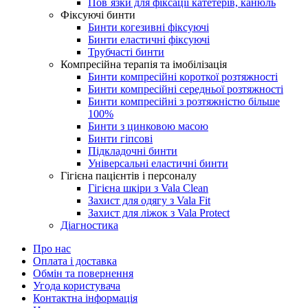
Пов`язки для фіксації катетерів, канюль
Фіксуючі бинти
Бинти когезивні фіксуючі
Бинти еластичні фіксуючі
Трубчасті бинти
Компресійна терапія та імобілізація
Бинти компресійні короткої розтяжності
Бинти компресійні середньої розтяжності
Бинти компресійні з розтяжністю більше
100%
Бинти з цинковою масою
Бинти гіпсові
Підкладочні бинти
Універсальні еластичні бинти
Гігієна пацієнтів і персоналу
Гігієна шкіри з Vala Clean
Захист для одягу з Vala Fit
Захист для ліжок з Vala Protect
Діагностика
Про нас
Оплата і доставка
Обмін та повернення
Угода користувача
Контактна інформація