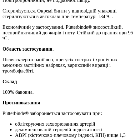
Повітропроникний, не подразнює шкіру.
Стерилізується. Окремі бинти у відповідній упаковці
стерилізуються в автоклаві при температурі 134
С.
°
Економічний у застосуванні. Pütterbinde® зносостійкий,
несприйнятливий
до жирів і поту. Стійкий до прання при 95
С.
°
Область застосування.
Після склеротерапії вен, при
усіх
гострих і хронічних
венозних застійних набряках,
варикозній
виразці
і
тромбофлебіті.
С
клад
100% бавовна.
Протипоказання
Pütterbinde®
забороняється
застосовувати
при:
облітеруючих захворюваннях артерій
декомпенсованій серцевій недостатності
ABPI (кісточково-плечовому індексі, КПІ) вище 1,3