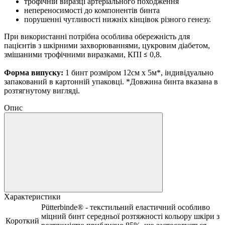
трофічній виразці артеріального походження
непереносимості
до компонентів бинта
порушенні чутливості нижніх кінцівок різного генезу.
При використанні потрібна особлива обережність для
пацієнтів з шкірними захворюваннями, цукровим діабетом,
змішаними трофічними виразками, КПІ
0,8.
≤
Форма випуску:
1 бинт розміром 12см х 5м*, індивідуально
запакований в картонній упаковці. *Довжина бинта вказана в
розтягнутому вигляді.
Опис
Характеристики
Pütterbinde® - текстильний еластичний особливо
міцний бинт середньої розтяжності кольору шкіри з
Короткий