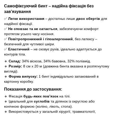
Самофіксуючий бинт – надійна фіксація без
зав’язування
✅
Легке використання
– достатньо лише
двох обертів
для
надійної фіксації.
✅
Не сповзає та не сатається
, забезпечуючи комфорт
протягом усього часу носіння.
✅
Повітропроникний і гіпоалергенний
, без латексу –
безпечний для чутливої шкіри.
✅
Еластичний
–
не сковує рухів, ідеально адаптується до
контурів тіла.
🔹
Склад:
34% віскоза, 34% бавовна, 32% поліамід.
🔹
Розмір:
8 см х 20 м (довжина бинта вказана в розтягнутому
вигляді).
🔹
Форма випуску:
1 бинт індивідуально запакований в
картонну коробку.
Показання до застосування:
🔹 Фіксація
будь-яких пов’язок
на тілі.
🔹 Ідеальний для
суглобів
та ділянок із округлою або
конічною формою (коліно, лікоть, стопа).
🔹 Використовується у загальній хірургії, травматології,