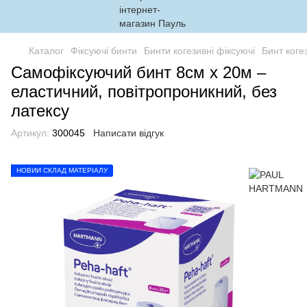
Каталог
Фіксуючі бинти
Бинти когезивні фіксуючі
Бинт коге
Самофіксуючий бинт 8см х 20м –
еластичний, повітропроникний, без
латексу
Артикул:
300045
Написати відгук
НОВИЙ СКЛАД МАТЕРІАЛУ