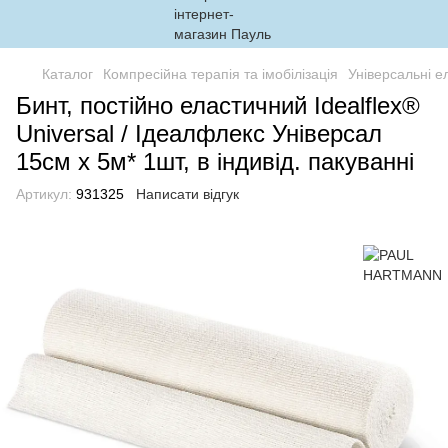
Каталог
Компресійна терапія та імобілізація
Універсальні е
Бинт, постійно еластичний Idealflex®
Universal / Ідеалфлекс Універсал
15см х 5м* 1шт, в індивід. пакуванні
Артикул:
931325
Написати відгук