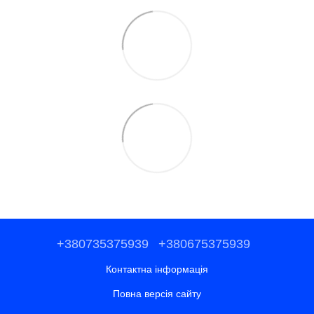
+380735375939
+380675375939
Контактна інформація
Повна версія сайту