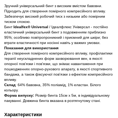
Зручний універсальний бинт з високим вмістом бавовни.
Підходить для створення помірного компресійного впливу.
Забезпечує високий робочий тиск з низьким або помірним
тиском спокою.
Бинт
Idealfex® Universal
/ Ідеалфлекс Універсал - постійно
еластичний універсальний бинт з подовженням приблизно
95%; особливо повітропроникний і приємний для шкіри; без
втрати еластичності при носінні навіть у важких умовах.
Показання для використання
Для створення помірного компресійного впливу, профілактики
терапії неускладнених форм захворювання вен, в якості
опорної пов'язки і пов'язки, що знімає навантаження при
пошкодженнях опорно-рухового апарату, в якості спортивного
бандажа, а також фіксуючої пов'язки з ефектом компресійного
впливу.
Склад
: 64% бавовна, 35% поліамід, 1% еластан. Білого
кольору.
Форма випуску:
Розмір бинта 15см х 5м, в індивідуальному
пакуванні. Довжина бинта вказана в розтягнутому стані.
Характеристики