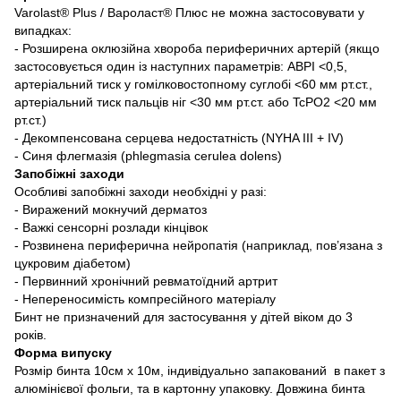
Varolast® Plus / Вароласт® Плюс не можна застосовувати у
випадках:
- Розширена оклюзійна хвороба периферичних артерій (якщо
застосовується один із наступних параметрів: ABPI <0,5,
артеріальний тиск у гомілковостопному суглобі <60 мм рт.ст.,
артеріальний тиск пальців ніг <30 мм рт.ст. або TcPO2 <20 мм
рт.ст.)
- Декомпенсована серцева недостатність (NYHA III + IV)
- Cиня флегмазія (phlegmasia cerulea dolens)
Запобіжні заходи
Особливі запобіжні заходи необхідні у разі:
- Виражений мокнучий дерматоз
- Важкі сенсорні розлади кінцівок
- Розвинена периферична нейропатія (наприклад, пов’язана з
цукровим діабетом)
- Первинний хронічний ревматоїдний артрит
- Непереносимість компресійного матеріалу
Бинт не призначений для застосування у дітей віком до 3
років.
Форма випуску
Розмір бинта 10см х 10м, індивідуально запакований в пакет з
алюмінієвої фольги, та в картонну упаковку. Довжина бинта