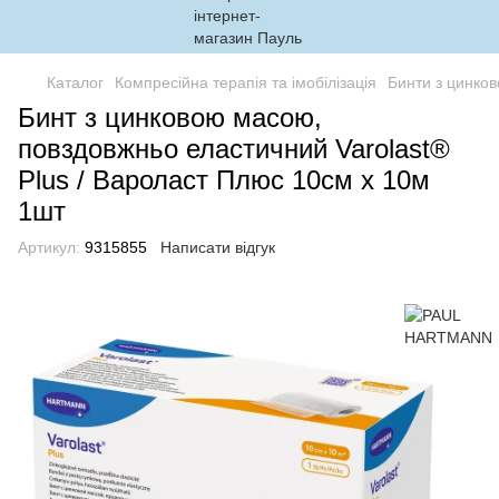
Каталог
Компресійна терапія та імобілізація
Бинти з цинко
Бинт з цинковою масою,
повздовжньо еластичний Varolast®
Plus / Вароласт Плюс 10см х 10м
1шт
Артикул:
9315855
Написати відгук