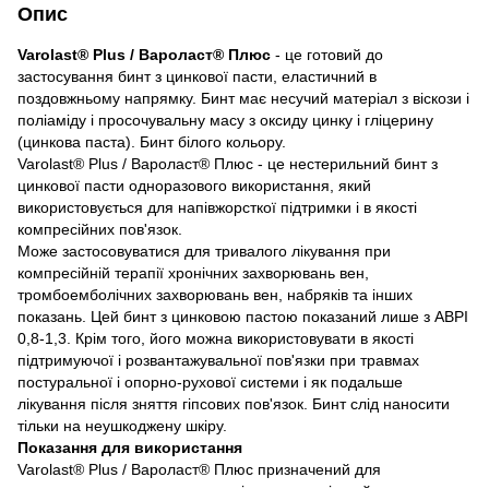
Опис
Varolast® Plus / Вароласт® Плюс
- це готовий до
застосування бинт з цинкової пасти, еластичний в
поздовжньому напрямку. Бинт має несучий матеріал з віскози і
поліаміду і просочувальну масу з оксиду цинку і гліцерину
(цинкова паста). Бинт білого кольору.
Varolast® Plus / Вароласт® Плюс - це нестерильний бинт з
цинкової пасти одноразового використання, який
використовується для напівжорсткої підтримки і в якості
компресійних пов'язок.
Може застосовуватися для тривалого лікування при
компресійній терапії хронічних захворювань вен,
тромбоемболічних захворювань вен, набряків та інших
показань. Цей бинт з цинковою пастою показаний лише з ABPI
0,8-1,3. Крім того, його можна використовувати в якості
підтримуючої і розвантажувальної пов'язки при травмах
постуральної і опорно-рухової системи і як подальше
лікування після зняття гіпсових пов'язок. Бинт слід наносити
тільки на неушкоджену шкіру.
Показання для використання
Varolast® Plus / Вароласт® Плюс призначений для