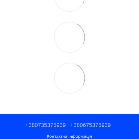
+380735375939
+380675375939
Контактна інформація