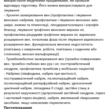
використання медичними працівниками, які пройшли
відповідну підготовку. Його можна використовувати для
лікування:
- Хронічні захворювання вен (профілактика і лікування
венозних набряків, профілактика і лікування венозних змін
шкіри, екземи та пігментації, ліподерматосклероз і атрофія
бланшу, лікування трофічних венозних виразок ніг,
профілактика рецидивів трофічних виразок ніг, варикозне
розширення вен, початкова фаза після лікування варикозного
розширення вен, функціональна венозна недостатність
(пов'язана з ожирінням, робота, пов'язана з сидінням або
стоянням), венозні мальформації)
- Тромбоемболічні захворювання вен (тромбоз поверхневих
вен, тромбоз глибоких вен рук і ніг, посттромботичний
синдром, профілактика тромбозів у мобільних пацієнтів)
- Набряки (лімфедема, набряк при вагітності,
посттравматичний набряк, післяопераційний набряк,
післяопераційний реперфузійний набряк, ідіопатичний
циклічний набряк, ліпоедема II стадії, застійні стану в
результаті нерухомості (артрогенний застійний синдром, парез
і частковий парез кінцівок), набряк, викликаний лікарськими
засобами, якщо неможливо переключити.
Протипоказання
.