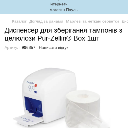
Каталог
Догляд за ранами
Марлеві та неткані серветки
Дис
Диспенсер для зберігання тампонів з
целюлози Pur-Zellin® Box 1шт
Артикул:
996857
Написати відгук