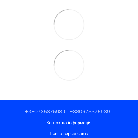
+380735375939
+380675375939
Контактна інформація
Повна версія сайту