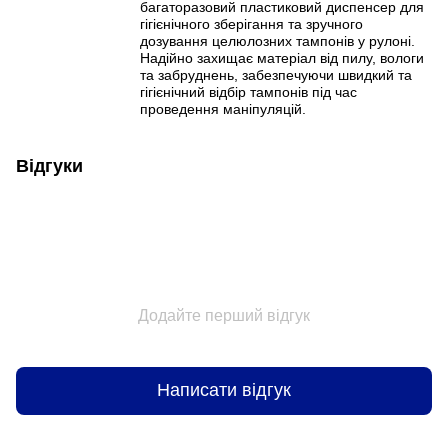
багаторазовий пластиковий диспенсер для
гігієнічного зберігання та зручного
дозування целюлозних тампонів у рулоні.
Надійно захищає матеріал від пилу, вологи
та забруднень, забезпечуючи швидкий та
гігієнічний відбір тампонів під час
проведення маніпуляцій.
Відгуки
Додайте перший відгук
Написати відгук