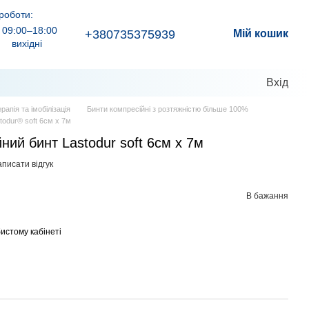
роботи:
09:00–18:00
+380735375939
Мій кошик
вихідні
Вхід
рапія та імобілізація
Бинти компресійні з розтяжністю більше 100%
todur® soft 6см x 7м
ний бинт Lastodur soft 6см х 7м
писати відгук
В бажання
истому кабінеті