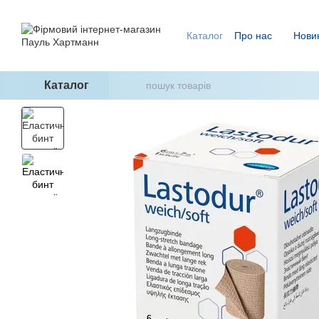
Перейти до основного контенту
Каталог
Про нас
Нови
Ми знаємо, як уникнути п
ГідроТерапія - два кроки
Каталог