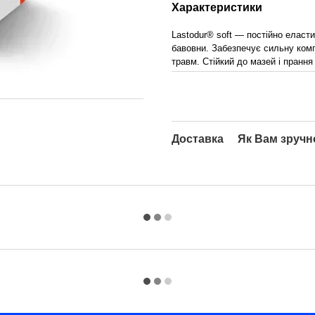
Характеристики
Lastodur® soft — постійно еласт
бавовни. Забезпечує сильну комп
травм. Стійкий до мазей і прання 
Доставка
Як Вам зручн