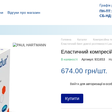
Графік 
ПН-ПТ:
ни
Відгуки про магазин
СБ-НД:
ролежнів!
 ефективного лікування ран.
Головна
Каталог
Компресійна те
Еластичний бинт довгої розтяжності Las
Еластичний компресій
В наявності
Артикул: 931653
На
674.00 грн/шт.
Ввійти
для авторизації в особ
%
Купити