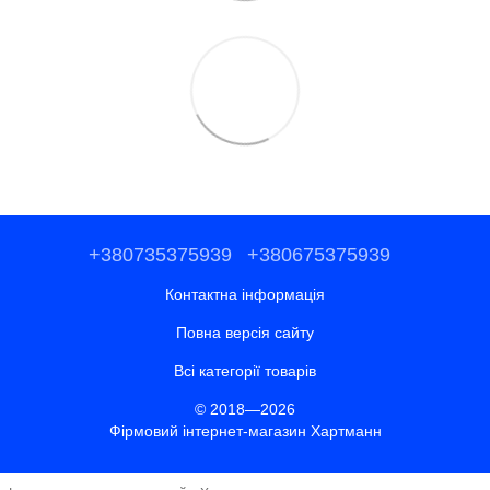
+380735375939
+380675375939
Контактна інформація
Повна версія сайту
Всі категорії товарів
© 2018—2026
Фірмовий інтернет-магазин Хартманн