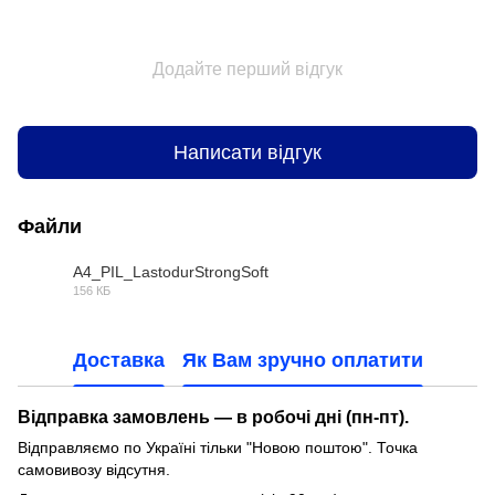
Додайте перший відгук
Написати відгук
Файли
A4_PIL_LastodurStrongSoft
156 КБ
PDF
Доставка
Як Вам зручно оплатити
Відправка замовлень — в робочі дні (пн-пт).
Відправляємо по Україні тільки "Новою поштою". Точка
самовивозу відсутня.