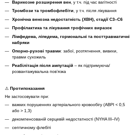
Варикозне розширення вен
, у т.ч. під час вагітності
Тромбози та тромбофлебіти
, у т.ч. після лікування
Хронічна венозна недостатність (ХВН), стадії C3–C6
Профілактика та лікування трофічних виразок
Лімфедема, ліпедема, гормональні та посттравматичні
набряки
Опорно-рухові травми
: забої, розтягнення, вивихи,
травми сухожиль
Реабілітація після ампутацій
– як підтримуюча/
розвантажувальна пов’язка
⚠️
Протипоказання
Не застосовувати при:
важких порушеннях артеріального кровообігу (ABPI < 0,5
або > 1,3)
декомпенсованій серцевій недостатності (NYHA III–IV)
септичному флебіті