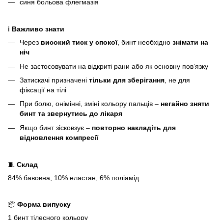
синя больова флегмазія
ℹ️
Важливо знати
Через
високий тиск у спокої
, бинт необхідно
знімати на
ніч
Не застосовувати на відкриті рани або як основну пов’язку
Затискачі призначені
тільки для зберігання
, не для
фіксації на тілі
При болю, онімінні, зміні кольору пальців –
негайно зняти
бинт та звернутись до лікаря
Якщо бинт зісковзує –
повторно накладіть для
відновлення компресії
🧵
Склад
84% бавовна, 10% еластан, 6% поліамід
📦
Форма випуску
1 бинт тілесного кольору