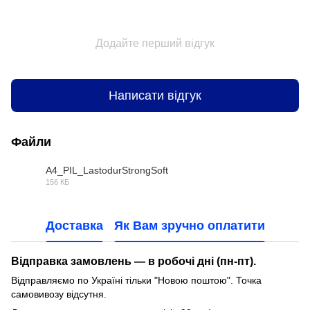
Додайте перший відгук
Написати відгук
Файли
A4_PIL_LastodurStrongSoft
156 КБ
PDF
Доставка
Як Вам зручно оплатити
Відправка замовлень — в робочі дні (пн-пт).
Відправляємо по Україні тільки "Новою поштою". Точка
самовивозу відсутня.