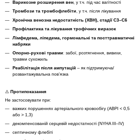
Варикозне розширення вен
, у т.ч. під час вагітності
Тромбози та тромбофлебіти
, у т.ч. після лікування
Хронічна венозна недостатність (ХВН), стадії C3–C6
Профілактика та лікування трофічних виразок
Лімфедема, ліпедема, гормональні та посттравматичні
набряки
Опорно-рухові травми
: забої, розтягнення, вивихи,
травми сухожиль
Реабілітація після ампутацій
– як підтримуюча/
розвантажувальна пов’язка
⚠️
Протипоказання
Не застосовувати при:
важких порушеннях артеріального кровообігу (ABPI < 0,5
або > 1,3)
декомпенсованій серцевій недостатності (NYHA III–IV)
септичному флебіті