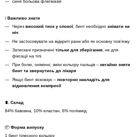
синя больова флегмазія
ℹ️
Важливо знати
Через
високий тиск у спокої
, бинт необхідно
знімати на
ніч
Не застосовувати на відкриті рани або як основну пов’язку
Затискачі призначені
тільки для зберігання
, не для
фіксації на тілі
При болю, онімінні, зміні кольору пальців –
негайно зняти
бинт та звернутись до лікаря
Якщо бинт зісковзує –
повторно накладіть для
відновлення компресії
🧵
Склад
84% бавовна, 10% еластан, 6% поліамід
📦
Форма випуску
1 бинт тілесного кольору