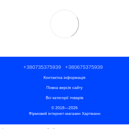
+380735375939
+380675375939
Контактна інформація
Повна версія сайту
Всі категорії товарів
© 2018—2026
Фірмовий інтернет-магазин Хартманн