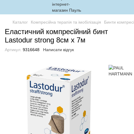
Каталог
Компресійна терапія та імобілізація
Бинти компресі
Еластичний компресійний бинт
Lastodur strong 8см х 7м
Артикул:
9316648
Написати відгук