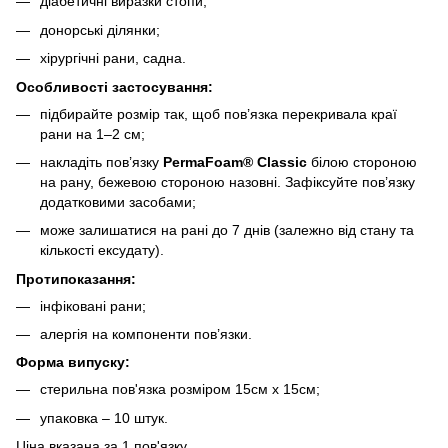
діабетичні виразки стопи;
донорські ділянки;
хірургічні рани, садна.
Особливості застосування:
підбирайте розмір так, щоб пов’язка перекривала краї
рани на 1–2 см;
накладіть пов’язку
PermaFoam® Classic
білою стороною
на рану, бежевою стороною назовні. Зафіксуйте пов’язку
додатковими засобами;
може залишатися на рані до 7 днів (залежно від стану та
кількості ексудату).
Протипоказання:
інфіковані рани;
алергія на компоненти пов’язки.
Форма випуску:
стерильна пов'язка розміром 15см х 15см;
упаковка – 10 штук.
Ціна вказана за 1 пов'язку.