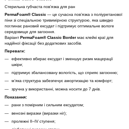
Стерильна губчаста пов’язка для ран
PermaFoam® Classic
— це сучасна пов’язка з поліуретанової
піни зі спеціальною тривимірною структурою, яка швидко
поглинає рановий ексудат і підтримує оптимальне вологе
середовище для загоєння.
Варіант
PermaFoam® Classic Border
має клейкі краї для
надійної фіксації без додаткових засобів.
Переваги:
ефективно вбирає ексудат і зменшує ризик мацерації
шкіри;
підтримує збалансовану вологість, що сприяє загоєнню;
м’яка структура забезпечує амортизацію та комфорт;
зручна у використанні, можна носити до 7 днів.
Показання:
рани з помірним і сильним ексудатом;
венозні виразки (виразки ніг);
пролежні ІІ–IV ступеня;