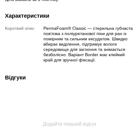
Характеристики
Короткий опис
PermaFoam® Classic — стерильна губчаста
пов’язка з поліуретанової піни для ран із
помірним та сильним ексудатом. Швидко
вбирає виділення, підтримує вологе
середовище для загоєння та знімається
безболісно. Варіант Border має клейкий
край для зручної фіксації.
Відгуки
Додайте перший відгук