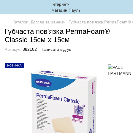
Каталог
Догляд за ранами
Губчаста пов'язка PermaFoam® C
Губчаста пов'язка PermaFoam®
Classic 15см x 15см
Артикул:
882102
Написати відгук
НОВИНКА