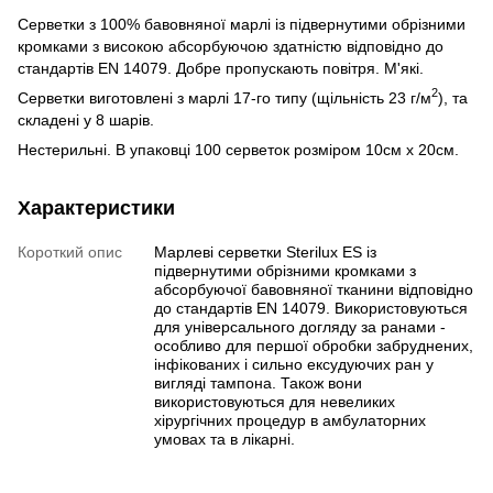
Серветки з 100% бавовняної марлі із підвернутими обрізними
кромками з високою абсорбуючою здатністю відповідно до
стандартів EN 14079. Добре пропускають повітря. М'які.
2
Серветки виготовлені з марлі 17-го типу (щільність 23 г/м
), та
складені у 8 шарів.
Нестерильні. В упаковці 100 серветок розміром 10см х 20см.
Характеристики
Короткий опис
Марлеві серветки Sterilux ES із
підвернутими обрізними кромками з
абсорбуючої бавовняної тканини відповідно
до стандартів EN 14079. Використовуються
для універсального догляду за ранами -
особливо для першої обробки забруднених,
інфікованих і сильно ексудуючих ран у
вигляді тампона. Також вони
використовуються для невеликих
хірургічних процедур в амбулаторних
умовах та в лікарні.