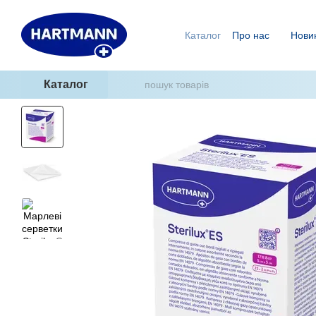
Перейти до основного контенту
Каталог
Про нас
Нови
Ми знаємо, як уникнути п
ГідроТерапія - два кроки
Каталог