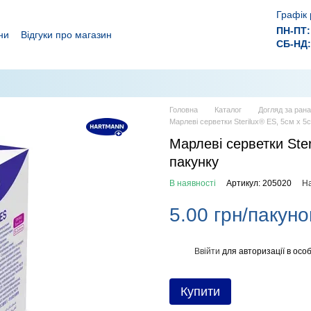
Графік 
ПН-ПТ:
ни
Відгуки про магазин
СБ-НД:
ролежнів!
 ефективного лікування ран.
Головна
Каталог
Догляд за ран
Марлеві серветки Sterilux® ES, 5см х 5с
Марлеві серветки Ster
пакунку
В наявності
Артикул: 205020
На
5.00 грн/пакуно
Ввійти
для авторизації в особ
%
Купити