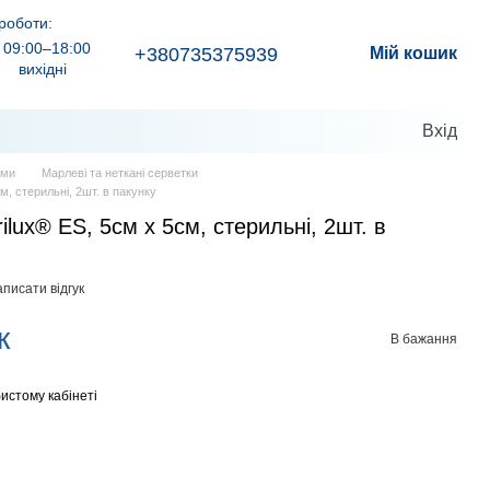
роботи:
09:00–18:00
+380735375939
Мій кошик
вихідні
Вхід
ами
Марлеві та неткані серветки
м, стерильні, 2шт. в пакунку
ilux® ES, 5см х 5см, стерильні, 2шт. в
писати відгук
к
В бажання
истому кабінеті