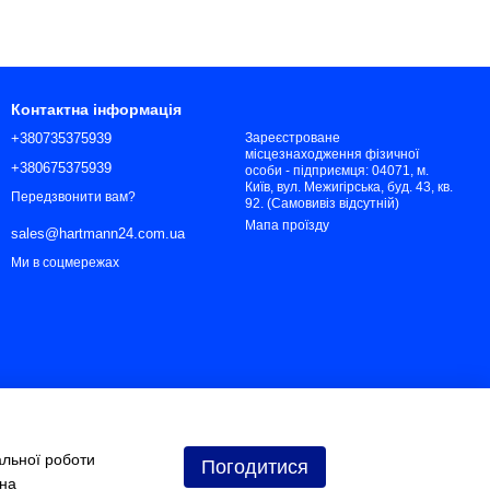
Контактна інформація
+380735375939
Зареєстроване
місцезнаходження фізичної
+380675375939
особи - підприємця: 04071, м.
Київ, вул. Межигірська, буд. 43, кв.
Передзвонити вам?
92. (Самовивіз відсутній)
Мапа проїзду
sales@hartmann24.com.ua
Ми в соцмережах
альної роботи
Погодитися
 на