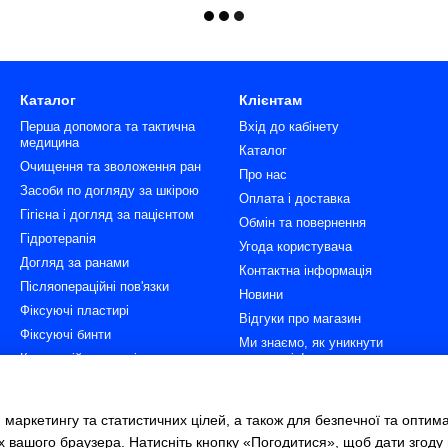
Каталог
Клієнтам
Перша допомога та тактична
Вхід до кабінету
медицина
Каталог
Очищення та зволоження ран
Про нас
Засоби по догляду за шкірою
Оплата і доставка
Гігієна і догляд за пацієнтом
Обмін та повернення
Гідротерапія
Угода користувача
Догляд за ранами
Контактна інформація
Післяопераційні пов'язки
Новини
Фіксуючі пластирі
Відгуки про магазин
Фіксуючі бинти
Ми знаємо, як уникнути
Компресійна терапія та
пролежнів!
імобілізація
ГідроТерапія - два кроки
Гігієна пацієнтів і персоналу
ефективного лікування ран.
 маркетингу та статистичних цілей, а також для безпечної та оптим
Діагностика
Всі категорії товарів
х вашого браузера. Натисніть кнопку «Погодитися», щоб дати згоду