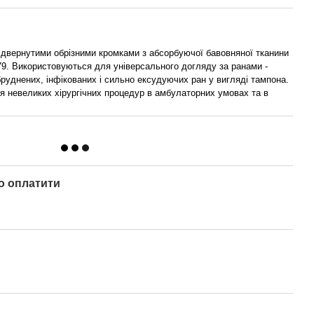
 підвернутими обрізними кромками з абсорбуючої бавовняної тканини
79. Використовуються для універсального догляду за ранами -
руднених, інфікованих і сильно ексудуючих ран у вигляді тампона.
я невеликих хірургічних процедур в амбулаторних умовах та в
о оплатити