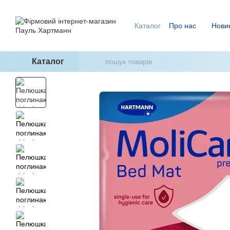
Перейти до основного контенту
Каталог
Про нас
Нови
Ми знаємо, як уникнути п
ГідроТерапія - два кроки
Каталог