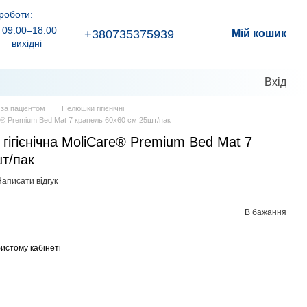
роботи:
09:00–18:00
+380735375939
Мій кошик
вихідні
Вхід
д за пацієнтом
Пелюшки гігієнічні
e® Premium Bed Mat 7 крапель 60x60 см 25шт/пак
ігієнічна MoliCare® Premium Bed Mat 7
т/пак
аписати відгук
В бажання
истому кабінеті