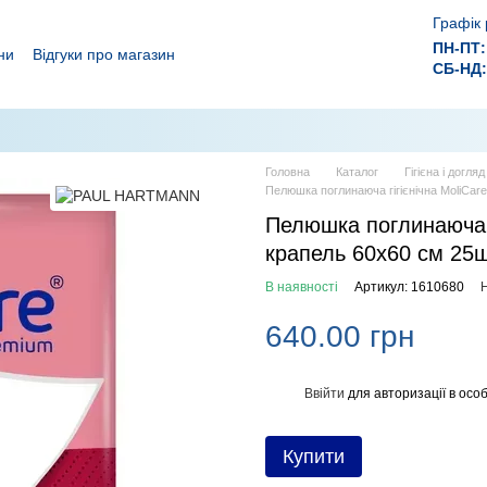
Графік 
ПН-ПТ:
ни
Відгуки про магазин
СБ-НД:
ролежнів!
 ефективного лікування ран.
Головна
Каталог
Гігієна і догля
Пелюшка поглинаюча гігієнічна MoliCar
Пелюшка поглинаюча г
крапель 60x60 см 25ш
В наявності
Артикул: 1610680
Н
640.00 грн
Ввійти
для авторизації в особ
%
Купити