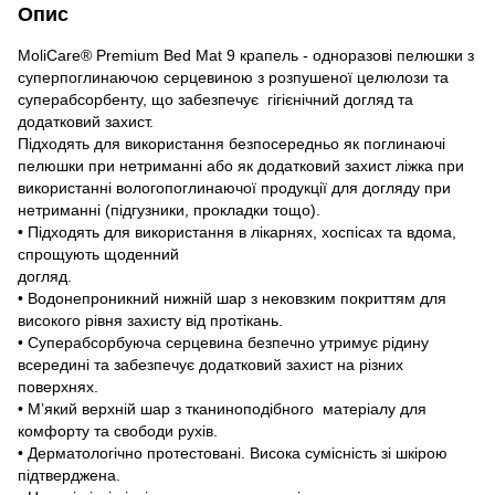
Опис
MoliCare® Premium Bed Mat 9 крапель - одноразові пелюшки з
суперпоглинаючою серцевиною з розпушеної целюлози та
суперабсорбенту, що забезпечує гігієнічний догляд та
додатковий захист.
Підходять для використання безпосередньо як поглинаючі
пелюшки при нетриманні або як додатковий захист ліжка при
використанні вологопоглинаючої продукції для догляду при
нетриманні (підгузники, прокладки тощо).
• Підходять для використання в лікарнях, хоспісах та вдома,
спрощують щоденний
догляд.
• Водонепроникний нижній шар з нековзким покриттям для
високого рівня захисту від протікань.
• Суперабсорбуюча серцевина безпечно утримує рідину
всередині та забезпечує додатковий захист на різних
поверхнях.
• М’який верхній шар з тканиноподібного матеріалу для
комфорту та свободи рухів.
• Дерматологічно протестовані. Висока сумісність зі шкірою
підтверджена.