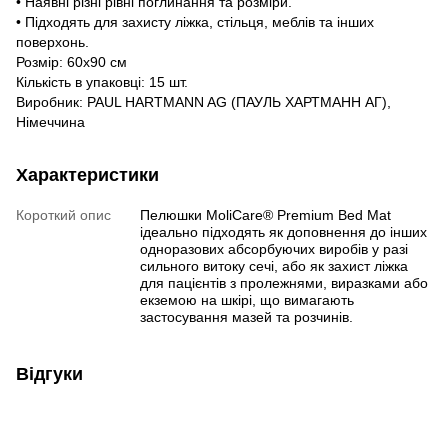
• Наявні різні рівні поглинання та розміри.
• Підходять для захисту ліжка, стільця, меблів та інших
поверхонь.
Розмір: 60х90 см
Кількість в упаковці: 15 шт.
Виробник: PAUL HARTMANN AG (ПАУЛЬ ХАРТМАНН АГ),
Німеччина
Характеристики
Короткий опис
Пелюшки MoliCare® Premium Bed Mat
ідеально підходять як доповнення до інших
одноразових абсорбуючих виробів у разі
сильного витоку сечі, або як захист ліжка
для пацієнтів з пролежнями, виразками або
екземою на шкірі, що вимагають
застосування мазей та розчинів.
Відгуки