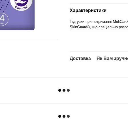
Характеристики
Підгузки при нетриманні MoliCar
SkinGuard®, що спеціально розро
Доставка
Як Вам зручн