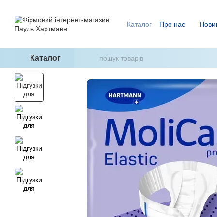
Перейти до основного контенту
Каталог
Про нас
Нови
Ми знаємо, як уникнути п
ГідроТерапія - два кроки
Каталог