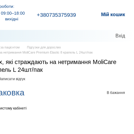
роботи:
09:00–18:00
+380735375939
Мій кошик
вихідні
Вхід
д за пацієнтом
Підгузки для дорослих
на нетримання MoliCare Premium Elastic 8 крапель L 24шт/пак
х, які страждають на нетримання MoliCare
пель L 24шт/пак
аписати відгук
паковка
В бажання
истому кабінеті