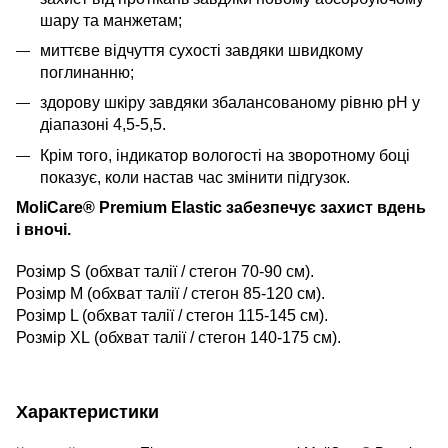
шару та манжетам;
миттєве відчуття сухості завдяки швидкому
поглинанню;
здорову шкіру завдяки збалансованому рівню рН у
діапазоні 4,5-5,5.
Крім того, індикатор вологості на зворотному боці
показує, коли настав час змінити підгузок.
MoliCare® Premium Elastic забезпечує захист вдень
і вночі.
Розімр S (обхват талії / стегон 70-90 см).
Розімр M (обхват талії / стегон 85-120 см).
Розімр L (обхват талії / стегон 115-145 см).
Розмір XL (обхват талії / стегон 140-175 см).
Характеристики