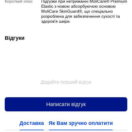
Короткий опис
Підгузки при нетриманні MoliCare® Premium
Elastic з новою абсорбуючою основою
MoliCare SkinGuard®, що спеціально
розроблена для забезпечення сухості та
здоров'я шкіри.
Відгуки
Додайте перший відгук
Написати відгук
Доставка
Як Вам зручно оплатити