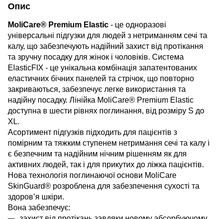
Опис
MoliCare® Premium Elastic
- це одноразові
універсальні підгузки для людей з нетриманням сечі та
калу, що забезпечують надійний захист від протікання
та зручну посадку для жінок і чоловіків. Система
ElasticFIX - це унікальна комбінація запатентованих
еластичних бічних панелей та стрічок, що повторно
закриваються, забезпечує легке використання та
надійну посадку. Лінійка MoliCare® Premium Elastic
доступна в шести рівнях поглинання, від розміру S до
XL.
Асортимент підгузків підходить для пацієнтів з
помірним та тяжким ступенем нетримання сечі та калу і
є безпечним та надійним нічним рішенням як для
активних людей, так і для прикутих до ліжка пацієнтів.
Нова технологія поглинаючої основи MoliCare
SkinGuard® розроблена для забезпечення сухості та
здоров’я шкіри.
Вона забезпечує:
захист від протікань завдяки новому абсорбуючому