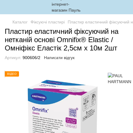
Каталог
Фіксуючі пластирі
Пластир еластичний фіксуючий на 
Пластир еластичний фіксуючий на
нетканій основі Omnifix® Elastic /
Омніфікс Еластік 2,5см х 10м 2шт
Артикул:
900606/2
Написати відгук
ВІДЕО