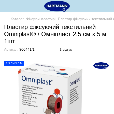
Каталог
Фіксуючі пластирі
Пластир фіксуючий текстильний O
Пластир фіксуючий текстильний
Omniplast® / Омніпласт 2,5 см х 5 м
1шт
Артикул:
900441/1
1 відгук
2,5 СМ Х 5 М