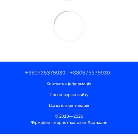
+380735375939
+380675375939
Контактна інформація
Повна версія сайту
Всі категорії товарів
© 2018—2026
Фірмовий інтернет-магазин Хартманн