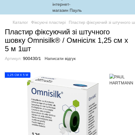
Каталог
Фіксуючі пластирі
Пластир фіксуючий зі штучного шо
Пластир фіксуючий зі штучного
шовку Omnisilk® / Омнісілк 1,25 см х
5 м 1шт
Артикул:
900430/1
Написати відгук
1,25 СМ Х 5 М