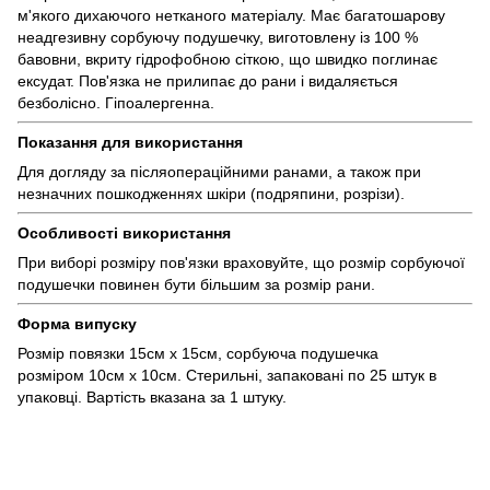
м'якого дихаючого нетканого матеріалу. Має багатошарову
неадгезивну сорбуючу подушечку, виготовлену із 100 %
бавовни, вкриту гідрофобною сіткою, що швидко поглинає
ексудат. Пов'язка не прилипає до рани і видаляється
безболісно. Гіпоалергенна.
Показання для використання
Для догляду за післяопераційними ранами, а також при
незначних пошкодженнях шкіри (подряпини, розрізи).
Особливості використання
При виборі розміру пов'язки враховуйте, що розмір сорбуючої
подушечки повинен бути більшим за розмір рани.
Форма випуску
Розмір повязки 15см х 15см, сорбуюча подушечка
розміром 10см х 10см. Стерильні, запаковані по 25 штук в
упаковці. Вартість вказана за 1 штуку.