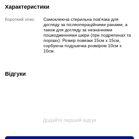
Характеристики
Короткий опис
Самоклеюча стерильна пов'язка для
догляду за післяопераційними ранами, а
також для догляду за незначними
пошкодженнями шкіри (при подряпинах та
порізах). Розмір повязки 15см х 15см,
сорбуюча подушечка розміром 10см х
10см.
Відгуки
Додайте перший відгук