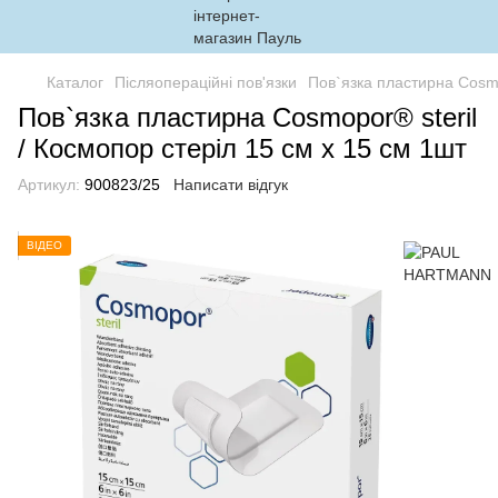
Каталог
Післяопераційні пов'язки
Пов`язка пластирна Cosmo
Пов`язка пластирна Cosmopor® steril
/ Космопор стеріл 15 см х 15 см 1шт
Артикул:
900823/25
Написати відгук
ВІДЕО