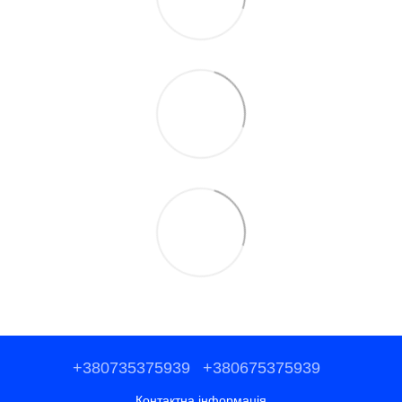
+380735375939
+380675375939
Контактна інформація