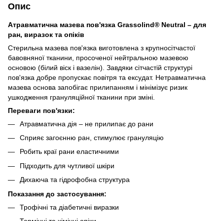
Опис
Атравматична мазева пов'язка Grassolind® Neutral – для
ран, виразок та опіків
Стерильна мазева пов'язка виготовлена з крупносітчастої
бавовняної тканини, просоченої нейтральною мазевою
основою (білий віск і вазелін). Завдяки сітчастій структурі
пов'язка добре пропускає повітря та ексудат. Нетравматична
мазева основа запобігає прилипанням і мінімізує ризик
ушкодження грануляційної тканини при зміні.
Переваги пов'язки:
Атравматична дія – не прилипає до рани
Сприяє загоєнню ран, стимулює грануляцію
Робить краї рани еластичними
Підходить для чутливої шкіри
Дихаюча та гідрофобна структура
Показання до застосування:
Трофічні та діабетичні виразки
Термічні та хімічні опіки