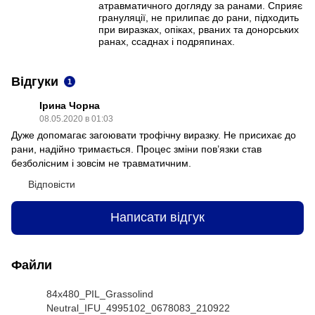
атравматичного догляду за ранами. Сприяє
грануляції, не прилипає до рани, підходить
при виразках, опіках, рваних та донорських
ранах, ссаднах і подряпинах.
Відгуки
1
Ірина Чорна
08.05.2020 в 01:03
Дуже допомагає загоювати трофічну виразку. Не присихає до
рани, надійно тримається. Процес зміни пов’язки став
безболісним і зовсім не травматичним.
Відповісти
Написати відгук
Файли
84x480_PIL_Grassolind
Neutral_IFU_4995102_0678083_210922