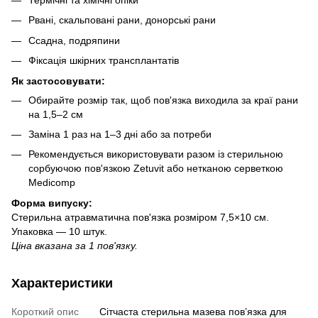
Рвані, скальповані рани, донорські рани
Ссадна, подряпини
Фіксація шкірних трансплантатів
Як застосовувати:
Обирайте розмір так, щоб пов'язка виходила за краї рани
на 1,5–2 см
Заміна 1 раз на 1–3 дні або за потреби
Рекомендується використовувати разом із стерильною
сорбуючою пов'язкою Zetuvit або нетканою серветкою
Medicomp
Форма випуску:
Стерильна атравматична пов'язка розміром 7,5×10 см.
Упаковка — 10 штук.
Ціна вказана за 1 пов'язку.
Характеристики
Короткий опис
Сітчаста стерильна мазева пов’язка для