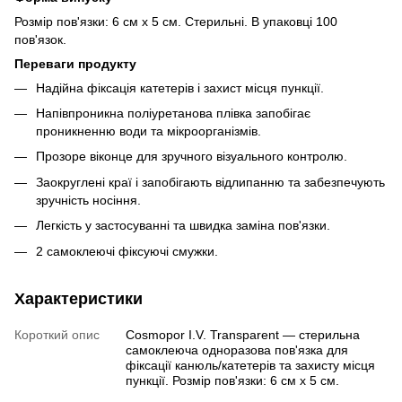
Розмір пов'язки: 6 см х 5 см. Стерильні. В упаковці 100
пов'язок.
Переваги продукту
Надійна фіксація катетерів і захист місця пункції.
Напівпроникна поліуретанова плівка запобігає
проникненню води та мікроорганізмів.
Прозоре віконце для зручного візуального контролю.
Заокруглені краї і запобігають відлипанню та забезпечують
зручність носіння.
Легкість у застосуванні та швидка заміна пов'язки.
2 самоклеючі фіксуючі смужки.
Характеристики
Короткий опис
Cosmopor I.V. Transparent — стерильна
самоклеюча одноразова пов'язка для
фіксації канюль/катетерів та захисту місця
пункції. Розмір пов'язки: 6 см х 5 см.