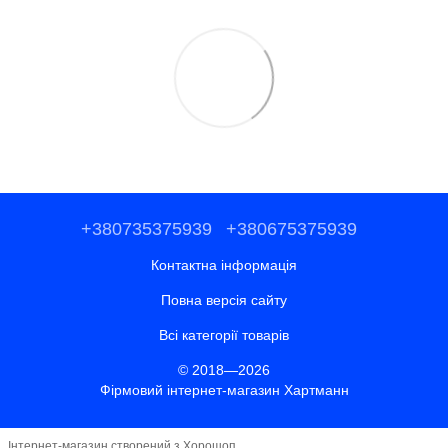
+380735375939
+380675375939
Контактна інформація
Повна версія сайту
Всі категорії товарів
© 2018—2026
Фірмовий інтернет-магазин Хартманн
Інтернет-магазин створений з Хорошоп