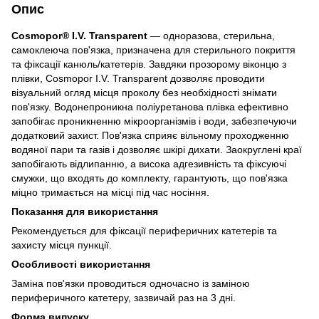
Опис
Cosmopor® I.V. Transparent
— одноразова, стерильна,
самоклеюча пов'язка, призначена для стерильного покриття
та фіксації канюль/катетерів. Завдяки прозорому віконцю з
плівки, Cosmopor I.V. Transparent дозволяє проводити
візуальний огляд місця проколу без необхідності знімати
пов'язку. Водонепроникна поліуретанова плівка ефективно
запобігає проникненню мікроорганізмів і води, забезпечуючи
додатковий захист. Пов'язка сприяє вільному проходженню
водяної пари та газів і дозволяє шкірі дихати. Заокруглені краї
запобігають відлипанню, а висока адгезивність та фіксуючі
смужки, що входять до комплекту, гарантують, що пов'язка
міцно тримається на місці під час носіння.
Показання для використання
Рекомендується для фіксації периферичних катетерів та
захисту місця пункції.
Особливості використання
Заміна пов'язки проводиться одночасно із заміною
периферичного катетеру, зазвичай раз на 3 дні.
Форма випуску