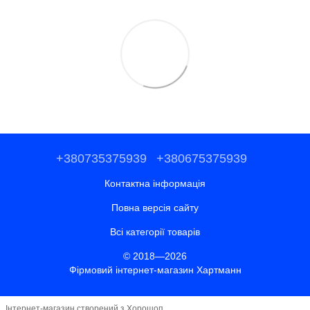
+380735375939
+380675375939
Контактна інформація
Повна версія сайту
Всі категорії товарів
© 2018—2026
Фірмовий інтернет-магазин Хартманн
Інтернет-магазин створений з Хорошоп