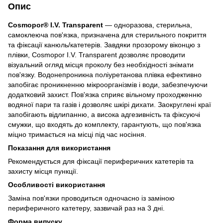
Опис
Cosmopor® I.V. Transparent
— одноразова, стерильна,
самоклеюча пов'язка, призначена для стерильного покриття
та фіксації канюль/катетерів. Завдяки прозорому віконцю з
плівки, Cosmopor I.V. Transparent дозволяє проводити
візуальний огляд місця проколу без необхідності знімати
пов'язку. Водонепроникна поліуретанова плівка ефективно
запобігає проникненню мікроорганізмів і води, забезпечуючи
додатковий захист. Пов'язка сприяє вільному проходженню
водяної пари та газів і дозволяє шкірі дихати. Заокруглені краї
запобігають відлипанню, а висока адгезивність та фіксуючі
смужки, що входять до комплекту, гарантують, що пов'язка
міцно тримається на місці під час носіння.
Показання для використання
Рекомендується для фіксації периферичних катетерів та
захисту місця пункції.
Особливості використання
Заміна пов'язки проводиться одночасно із заміною
периферичного катетеру, зазвичай раз на 3 дні.
Форма випуску