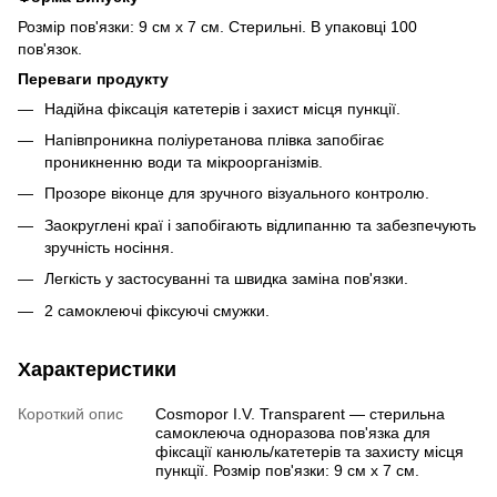
Розмір пов'язки: 9 см х 7 см. Стерильні. В упаковці 100
пов'язок.
Переваги продукту
Надійна фіксація катетерів і захист місця пункції.
Напівпроникна поліуретанова плівка запобігає
проникненню води та мікроорганізмів.
Прозоре віконце для зручного візуального контролю.
Заокруглені краї і запобігають відлипанню та забезпечують
зручність носіння.
Легкість у застосуванні та швидка заміна пов'язки.
2 самоклеючі фіксуючі смужки.
Характеристики
Короткий опис
Cosmopor I.V. Transparent — стерильна
самоклеюча одноразова пов'язка для
фіксації канюль/катетерів та захисту місця
пункції. Розмір пов'язки: 9 см х 7 см.