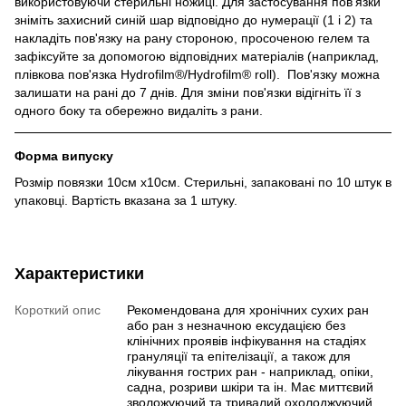
використовуючи стерильні ножиці. Для застосування пов'язки
зніміть захисний синій шар відповідно до нумерації (1 і 2) та
накладіть пов'язку на рану стороною, просоченою гелем та
зафіксуйте за допомогою відповідних матеріалів (
наприклад,
плівкова пов'язка Hydrofilm®/Hydrofilm® roll).
П
ов'язку можна
залишати на рані до 7 днів. Для зміни пов'язки відігніть її з
одного боку та обережно видаліть з рани.
Форма випуску
Розмір повязки 10см х10см. Стерильні, запаковані по 10 штук в
упаковці. Вартість вказана за 1 штуку.
Характеристики
Короткий опис
Рекомендована для хронічних сухих ран
або ран з незначною ексудацією без
клінічних проявів інфікування на стадіях
грануляції та епітелізації, а також для
лікування гострих ран - наприклад, опіки,
садна, розриви шкіри та ін. Має миттєвий
зволожуючий та тривалий охолоджуючий