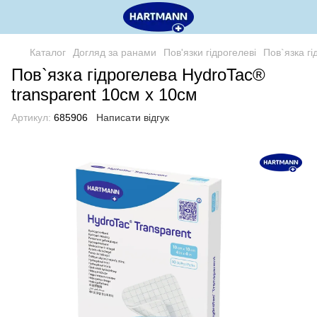
Каталог
Догляд за ранами
Пов'язки гідрогелеві
Пов`язка г
Пов`язка гідрогелева HydroTac®
transparent 10см x 10см
Артикул:
685906
Написати відгук