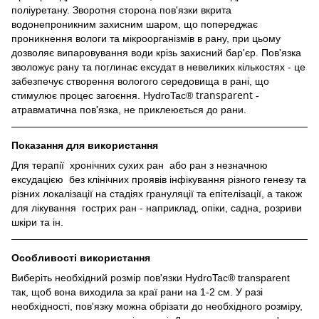
поліуретану. Зворотня сторона пов'язки вкрита
водонепроникним захисним шаром, що попереджає
проникнення вологи та мікроорганізмів в рану, при цьому
дозволяє випаровування води крізь захисний бар'єр. Пов'язка
зволожує рану та поглинає ексудат в невеликих кількостях - це
забезпечує створення вологого середовища в рані, що
transparent
стимулює процес загоєння. HydroTac®
-
атравматична пов'язка, не приклеюється до рани.
Показання для використання
Для терапії хронічних сухих ран або ран з незначною
ексудацією без клінічних проявів інфікування різного генезу та
різних локалізації на стадіях грануляції та епітелізації, а також
для лікування гострих ран - наприклад, опіки, садна, розриви
шкіри та ін.
Особливості використання
Виберіть необхідний розмір пов'язки
HydroTac® transparent
так, щоб вона виходила за краї рани на 1-2 см. У разі
необхідності, пов'язку можна обрізати до необхідного розміру,