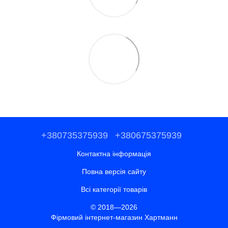
+380735375939
+380675375939
Контактна інформація
Повна версія сайту
Всі категорії товарів
© 2018—2026
Фірмовий інтернет-магазин Хартманн