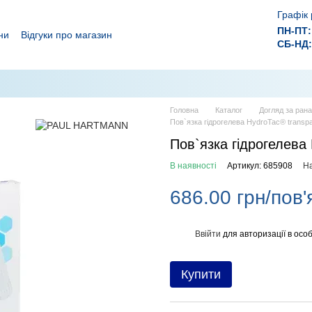
Графік 
ПН-ПТ:
ни
Відгуки про магазин
СБ-НД:
ролежнів!
 ефективного лікування ран.
Головна
Каталог
Догляд за ран
Пов`язка гідрогелева HydroTac® transp
Пов`язка гідрогелева
В наявності
Артикул: 685908
На
686.00 грн/пов'
Ввійти
для авторизації в особ
%
Купити