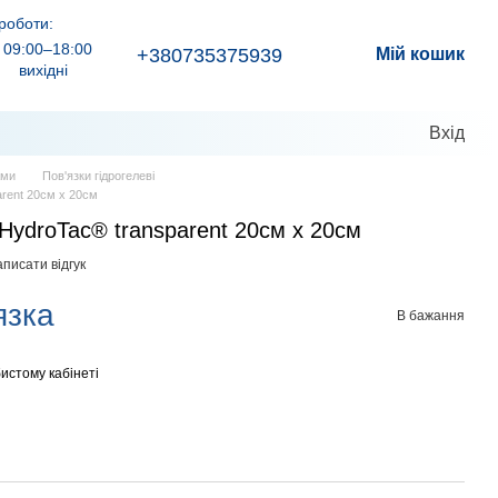
роботи:
09:00–18:00
+380735375939
Мій кошик
вихідні
Вхід
ами
Пов'язки гідрогелеві
arent 20см x 20см
 HydroTac® transparent 20см x 20см
писати відгук
язка
В бажання
истому кабінеті