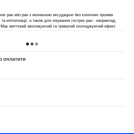
их ран або ран з незначною ексудацією без клінічних проявів
 та епітелізації, а також для лікування гострих ран - наприклад,
ін. Має миттєвий зволожуючий та тривалий охолоджуючий ефект.
о оплатити