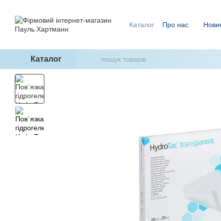
Перейти до основного контенту
Каталог
Про нас
Нови
Ми знаємо, як уникнути п
ГідроТерапія - два кроки
Каталог