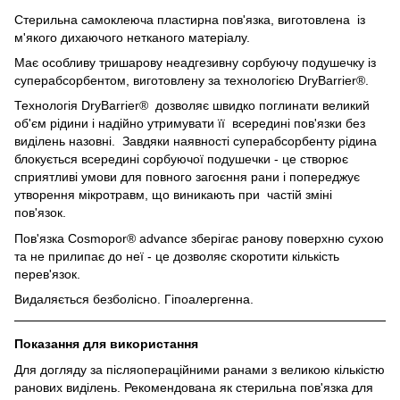
Стерильна самоклеюча пластирна пов'язка, виготовлена із
м'якого дихаючого нетканого матеріалу.
Має особливу тришарову неадгезивну сорбуючу подушечку із
суперабсорбентом, виготовлену за технологією DryBarrier®.
Технологія
DryBarrier
®
дозволяє швидко поглинати великий
об'єм рідини і надійно утримувати її всередині пов'язки без
виділень назовні. Завдяки наявності суперабсорбенту рідина
блокується всередині сорбуючої подушечки - це створює
сприятливі умови для повного загоєння рани і попереджує
утворення мікротравм, що виникають при частій зміні
пов'язок.
Пов'язка Cosmopor® advance зберігає ранову поверхню сухою
та не прилипає до неї - це дозволяє скоротити кількість
перев'язок.
Видаляється безболісно. Гіпоалергенна.
Показання для використання
Для догляду за післяопераційними ранами з великою кількістю
ранових виділень. Рекомендована як стерильна пов'язка для