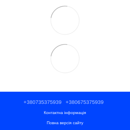
+380735375939
+380675375939
Контактна інформація
Повна версія сайту