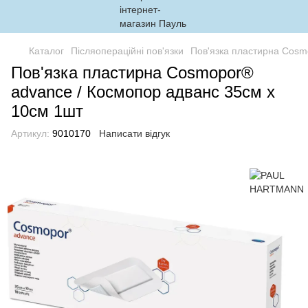
Каталог
Післяопераційні пов'язки
Пов'язка пластирна Cosm
Пов'язка пластирна Cosmopor®
advance / Космопор адванс 35см х
10см 1шт
Артикул:
9010170
Написати відгук