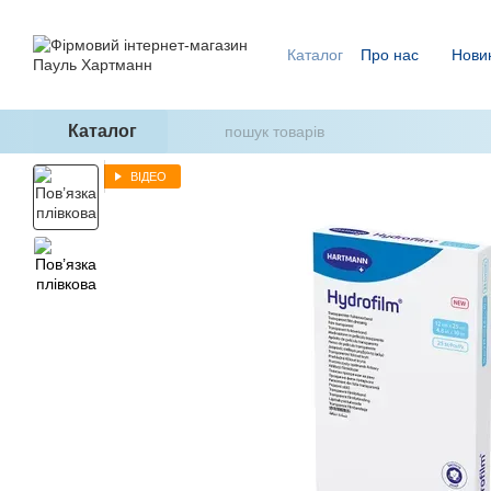
Перейти до основного контенту
Каталог
Про нас
Нови
Ми знаємо, як уникнути п
ГідроТерапія - два кроки
Каталог
ВІДЕО