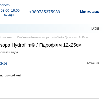
роботи:
09:00–18:00
+380735375939
Мій кошик
вихідні
Вхід
і пов'язки
Пов’язка плівкова прозора Hydrofilm® / Гідрофілм 12х25см
озора Hydrofilm® / Гідрофілм 12х25см
писати відгук
зка
В бажання
истому кабінеті