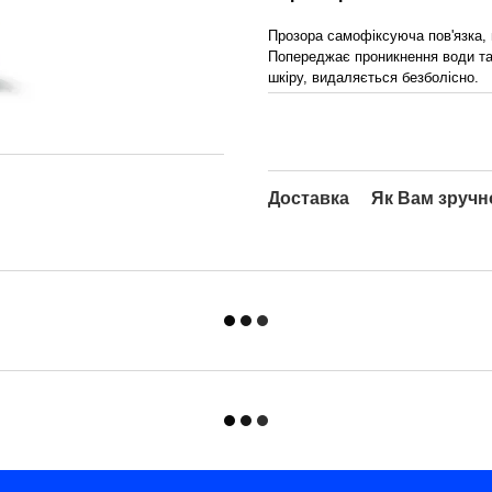
Прозора самофіксуюча пов'язка, щ
Попереджає проникнення води та 
шкіру, видаляється безболісно.
Доставка
Як Вам зручн