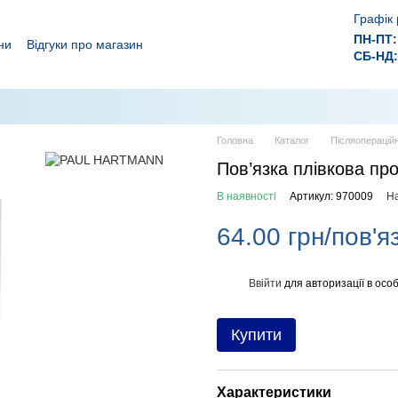
Графік 
ПН-ПТ:
ни
Відгуки про магазин
СБ-НД:
ролежнів!
 ефективного лікування ран.
Головна
Каталог
Післяопераційн
Пов’язка плівкова пр
В наявності
Артикул: 970009
На
64.00 грн/пов'я
Ввійти
для авторизації в особ
%
Купити
Характеристики