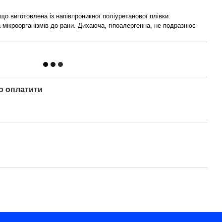
о виготовлена із напівпроникної поліуретанової плівки.
мікроорганізмів до рани. Дихаюча, гіпоалергенна, не подразнює
о оплатити