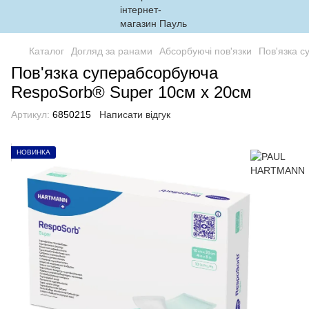
Каталог
Догляд за ранами
Абсорбуючі пов'язки
Пов'язка 
Пов'язка суперабсорбуюча
RespoSorb® Super 10см х 20см
Артикул:
6850215
Написати відгук
НОВИНКА