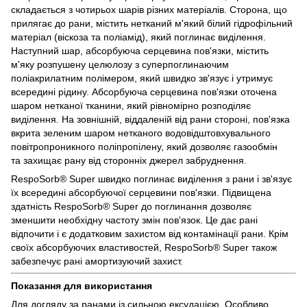
складається з чотирьох шарів різних матеріалів. Сторона, що
прилягає до рани, містить нетканий м'який білий гідрофільний
матеріал (віскоза та поліамід), який поглинає виділення.
Наступний шар, абсорбуюча серцевина пов'язки, містить
м'яку розпушену целюлозу з суперпоглинаючим
поліакрилатним полімером, який швидко зв'язує і утримує
всередині рідину. Абсорбуюча серцевина пов'язки оточена
шаром нетканої тканини, який рівномірно розподіляє
виділення. На зовнішній, віддаленій від рани стороні, пов'язка
вкрита зеленим шаром нетканого водовідштовхувального
повітропроникного поліпропілену, який дозволяє газообмін
та захищає рану від сторонніх джерел забруднення.
RespoSorb® Super швидко поглинає виділення з рани і зв'язує
їх всередині абсорбуючої серцевини пов'язки. Підвищена
здатність RespoSorb® Super до поглинання дозволяє
зменшити необхідну частоту змін пов'язок. Це дає рані
відпочити і є додатковим захистом від контамінації рани. Крім
своїх абсорбуючих властивостей, RespoSorb® Super також
забезпечує рані амортизуючий захист.
Показання для використання
Для догляду за ранами із сильною ексудацією. Особливо