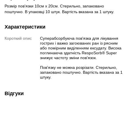
Розмір пов'язки 10см х 20см. Стерильно, запаковано
поштучно. В упаковці 10 штук. Вартість вказана за 1 штуку.
Характеристики
Короткий опис
Суперабсорбуюча пов'язка для лікування
гострих і важко загоюваних ран із рясним
або помірним виділенням ексудату. Висока
поглинаюча здатність RespoSorb® Super
знижує частоту зміни пов'язок.
Пов'язку не можна розрізати. Стерильно,
запаковано поштучно. Вартість вказана за 1
штуку.
Відгуки