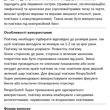
підходить для лікування гострих (травматичні, післяопераційні,
лімфатичні) та хронічних ран (пролежні/травми тиску та тертя,
венозні трофічні виразки та виразки змішаної етіології, рани,
пов'язані з новоутвореннями). Також може бути використана
як пов'язка під компресійний бинт.
Особливості використання
Пов'язку необхідно підбирати відповідно до розмірів рани, так
щоб пов'язка виходила як мінімум на 1-2 см за краї рани.
Пов'язку не можна розрізати. Розмістіть пов'язку
білою стороною до рани, сторона із зеленим захисним
покриттям має бути спрямована назовні від рани. Зміна
пов'язки проводиться по клінічним показанням або коли
ексудат досягає країв пов'язки чи стає помітним крізь верхній
зелений шар пов'язки. Для фіксації пов'язки RespoSorb®
Super рекомендовано використовувати когезивні фіксуючі
бинти або еластичні гіпоалергенні пластирі.
RespoSorb® Super призначена для однократного
використання, пов'язку можна комбінувати з місцевими
антисептиками, первинними та вторинними пов'язками.
Форма випуску