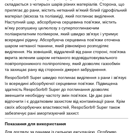
складається з чотирьох шарів різних матеріалів. Сторона, що
прилягає до рани, містить нетканий м'який білий гідрофільний
матеріал (віскоза та поліамід), який поглинає виділення.
Наступний шар, абсорбуюча серцевина пов'язки, містить
м'яку розпушену целюлозу з суперпоглинаючим
поліакрилатним полімером, який швидко зв'язує і утримує
всередині рідину. Абсорбуюча серцевина пов'язки оточена
шаром нетканої тканини, який рівномірно розподіляє
виділення. На зовнішній, віддаленій від рани стороні, пов'язка
вкрита зеленим шаром нетканого водовідштовхувального
повітропроникного поліпропілену, який дозволяє газообмін
та захищає рану від сторонніх джерел забруднення.
RespoSorb® Super швидко поглинає виділення з рани і зв'язує
їх всередині абсорбуючої серцевини пов'язки. Підвищена
здатність RespoSorb® Super до поглинання дозволяє
зменшити необхідну частоту змін пов'язок. Це дає рані
відпочити і є додатковим захистом від контамінації рани. Крім
своїх абсорбуючих властивостей, RespoSorb® Super також
забезпечує рані амортизуючий захист.
Показання для використання
Для догляду за ранами із сильною ексудацією. Особливо