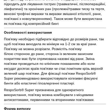
підходить для лікування гострих (травматичні, післяопераційні,
лімфатичні) та хронічних ран (пролежні/травми тиску та тертя,
венозні трофічні виразки та виразки змішаної етіології, рани,
пов'язані з новоутвореннями). Також може бути використана
як пов'язка під компресійний бинт.
Особливості використання
Пов'язку необхідно підбирати відповідно до розмірів рани, так
щоб пов'язка виходила як мінімум на 1-2 см за краї рани.
Пов'язку не можна розрізати. Розмістіть пов'язку
білою стороною до рани, сторона із зеленим захисним
покриттям має бути спрямована назовні від рани. Зміна
пов'язки проводиться по клінічним показанням або коли
ексудат досягає країв пов'язки чи стає помітним крізь верхній
зелений шар пов'язки. Для фіксації пов'язки RespoSorb®
Super рекомендовано використовувати когезивні фіксуючі
бинти або еластичні гіпоалергенні пластирі.
RespoSorb® Super призначена для однократного
використання, пов'язку можна комбінувати з місцевими
антисептиками, первинними та вторинними пов'язками.
Форма випуску