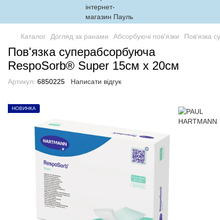
Каталог
Догляд за ранами
Абсорбуючі пов'язки
Пов'язка 
Пов'язка суперабсорбуюча
RespoSorb® Super 15см х 20см
Артикул:
6850225
Написати відгук
НОВИНКА