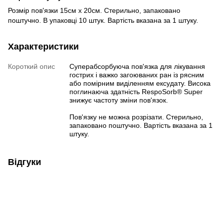
Розмір пов'язки 15см х 20см. Стерильно, запаковано
поштучно. В упаковці 10 штук. Вартість вказана за 1 штуку.
Характеристики
Короткий опис
Суперабсорбуюча пов'язка для лікування
гострих і важко загоюваних ран із рясним
або помірним виділенням ексудату. Висока
поглинаюча здатність RespoSorb® Super
знижує частоту зміни пов'язок.
Пов'язку не можна розрізати. Стерильно,
запаковано поштучно. Вартість вказана за 1
штуку.
Відгуки