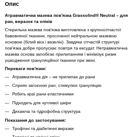
Опис
Атравматична мазева пов'язка Grassolind® Neutral – для
ран, виразок та опіків
Стерильна мазева пов'язка виготовлена з крупносітчастої
бавовняної тканини, просоченої нейтральною мазевою
основою (білий віск і вазелін). Завдяки сітчастій структурі
пов'язка добре пропускає повітря та ексудат. Нетравматична
мазева основа запобігає прилипанням і мінімізує ризик
ушкодження грануляційної тканини при зміні.
Переваги пов'язки:
Атравматична дія – не прилипає до рани
Сприяє загоєнню ран, стимулює грануляцію
Робить краї рани еластичними
Підходить для чутливої шкіри
Дихаюча та гідрофобна структура
Показання до застосування:
Трофічні та діабетичні виразки
Термічні та хімічні опіки