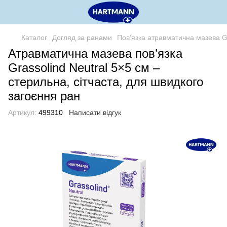
Каталог
Догляд за ранами
Пов'язка атравматична мазева Gr
Атравматична мазева пов’язка
Grassolind Neutral 5×5 см –
стерильна, сітчаста, для швидкого
загоєння ран
Артикул:
499310
Написати відгук