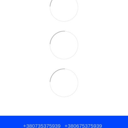
+380735375939
+380675375939