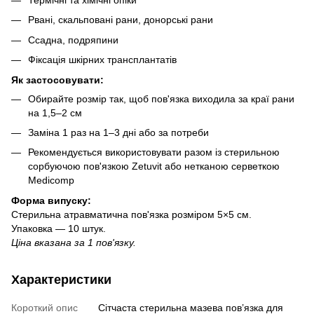
Рвані, скальповані рани, донорські рани
Ссадна, подряпини
Фіксація шкірних трансплантатів
Як застосовувати:
Обирайте розмір так, щоб пов'язка виходила за краї рани
на 1,5–2 см
Заміна 1 раз на 1–3 дні або за потреби
Рекомендується використовувати разом із стерильною
сорбуючою пов'язкою Zetuvit або нетканою серветкою
Medicomp
Форма випуску:
Стерильна атравматична пов'язка розміром 5×5 см.
Упаковка — 10 штук.
Ціна вказана за 1 пов'язку.
Характеристики
Короткий опис
Сітчаста стерильна мазева пов’язка для