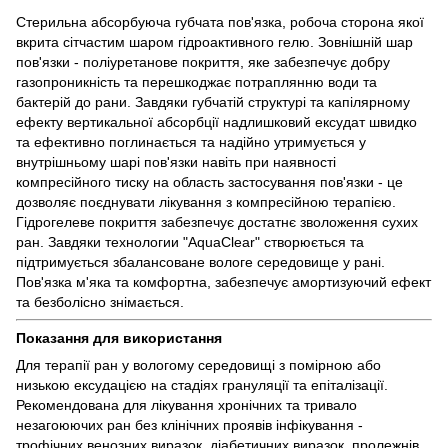
Стерильна абсорбуюча губчата пов'язка, робоча сторона якої
вкрита сітчастим шаром гідроактивного гелю. Зовнішній шар
пов'язки - поліуретанове покриття, яке забезпечує добру
газопроникність та перешкоджає потраплянню води та
бактерій до рани. Завдяки губчатій структурі та капілярному
ефекту вертикальної абсорбції надлишковий ексудат швидко
та ефективно поглинається та надійно утримується у
внутрішньому шарі пов'язки навіть при наявності
компресійного тиску на область застосування пов'язки - це
дозволяє поєднувати лікування з компресійною терапією.
Гідрогелеве покриття забезпечує достатнє зволоження сухих
ран. Завдяки технологии "AquaClear" створюється та
підтримується збалансоване вологе середовище у рані.
Пов'язка м'яка та комфортна, забезпечує амортизуючий ефект
та безболісно знімається.
Показання для використання
Для терапії ран у вологому середовищі з помірною або
низькою ексудацією на стадіях грануляції та епіталізації.
Рекомендована для лікування хронічних та тривало
незагоюючих ран без клінічних проявів інфікування -
трофічних венозних виразок, діабетичних виразок, пролежнів.