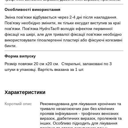
Особливості використання
Зміна пов'язки відбувається через 2-4 дні після накладання.
Пов'язку необхідно змінити, як тільки ексудат виступив за краї
пов'язки. Пов'язка HydroTac® володіє ефектом первинної
фіксації на шкірі, але для тривалої фіксації пов'язки необхідно
використовувати гіпоалергенні пластирі або фіксуючі когезивні
бинти.
Форма випуску
Розмір повязки 20 см х20 см. Стерильні, запаковані по 3
штуки в упаковці. Вартість вказана за 1 шт.
Характеристики
Короткий опис
Рекомендована для лікування хронічних та
тривало незагоюючих ран без клінічних
проявів інфікування - трофічних венозних
виразок, діабетичних виразок, пролежнів та
інших. Особливо підходить для лікування
помірно та злегка ексудуючих ран у