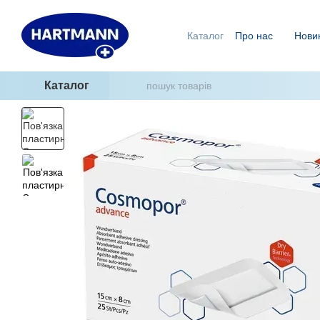
Перейти до основного контенту
Каталог
Про нас
Нови
Ми знаємо, як уникнути п
ГідроТерапія - два кроки
Каталог