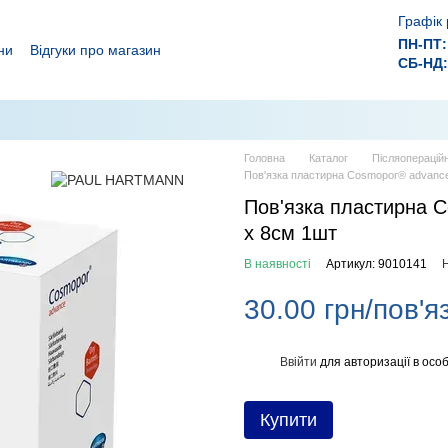
Графік 
ПН-ПТ:
ни
Відгуки про магазин
СБ-НД:
ролежнів!
 ефективного лікування ран.
Головна
Каталог
Післяопераційн
Пов'язка пластирна Cosmopor® advance
Пов'язка пластирна 
x 8см 1шт
В наявності
Артикул: 9010141
Н
30.00 грн/пов'я
Ввійти
для авторизації в особ
%
Купити