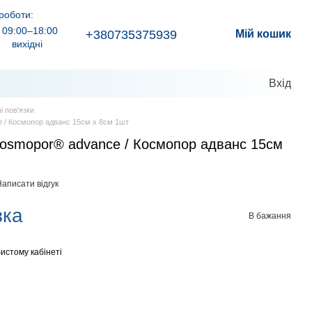
роботи:
09:00–18:00
+380735375939
Мій кошик
вихідні
Вхід
і пов'язки
 / Космопор адванс 15см x 8см 1шт
Cosmopor® advance / Космопор адванс 15см
аписати відгук
зка
В бажання
истому кабінеті