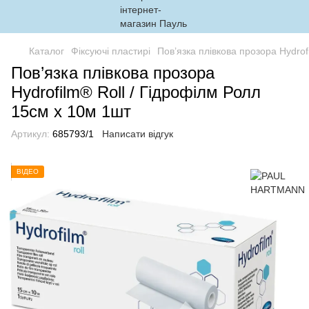
Каталог
Фіксуючі пластирі
Пов’язка плівкова прозора Hydrof
Пов’язка плівкова прозора
Hydrofilm® Roll / Гідрофілм Ролл
15см х 10м 1шт
Артикул:
685793/1
Написати відгук
ВІДЕО