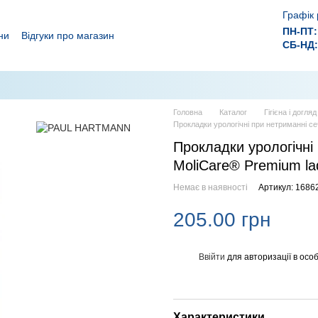
Графік 
ПН-ПТ:
ни
Відгуки про магазин
СБ-НД:
ролежнів!
 ефективного лікування ран.
Головна
Каталог
Гігієна і догля
Прокладки урологічні при нетриманні се
Прокладки урологічні 
MoliCare® Premium la
Немає в наявності
Артикул: 1686
205.00 грн
Ввійти
для авторизації в особ
%
Характеристики