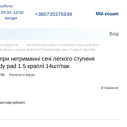
роботи:
09:00–18:00
+380735375939
Мій кошик
вихідні
Вхід
д за пацієнтом
Урологічні прокладки та поглинаючі труси для жінок
чі легкого ступеня MoliCare® Premium lady pad 1.5 краплі 14шт/пак
при нетриманні сечі легкого ступеня
dy pad 1.5 краплі 14шт/пак
240
Написати відгук
В бажання
истому кабінеті