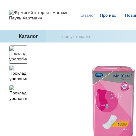
Перейти до основного контенту
Каталог
Про нас
Нови
Ми знаємо, як уникнути п
ГідроТерапія - два кроки
Каталог