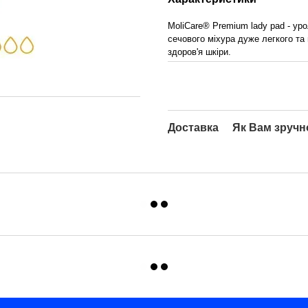
MoliCare® Premium lady pad - уро
сечового міхура дуже легкого та 
здоров'я шкіри.
Доставка
Як Вам зручн